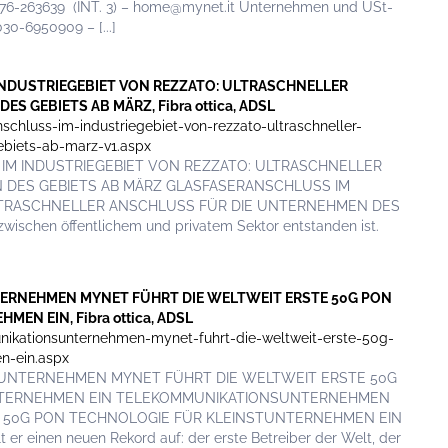
376-263639 (INT. 3) – home@mynet.it Unternehmen und USt-
30-6950909 – [...]
 INDUSTRIEGEBIET VON REZZATO: ULTRASCHNELLER
 GEBIETS AB MÄRZ, Fibra ottica, ADSL
schluss-im-industriegebiet-von-rezzato-ultraschneller-
ebiets-ab-marz-v1.aspx
S IM INDUSTRIEGEBIET VON REZZATO: ULTRASCHNELLER
 DES GEBIETS AB MÄRZ GLASFASERANSCHLUSS IM
LTRASCHNELLER ANSCHLUSS FÜR DIE UNTERNEHMEN DES
wischen öffentlichem und privatem Sektor entstanden ist.
TERNEHMEN MYNET FÜHRT DIE WELTWEIT ERSTE 50G PON
N EIN, Fibra ottica, ADSL
nikationsunternehmen-mynet-fuhrt-die-weltweit-erste-50g-
n-ein.aspx
ONSUNTERNEHMEN MYNET FÜHRT DIE WELTWEIT ERSTE 50G
NTERNEHMEN EIN TELEKOMMUNIKATIONSUNTERNEHMEN
E 50G PON TECHNOLOGIE FÜR KLEINSTUNTERNEHMEN EIN
 er einen neuen Rekord auf: der erste Betreiber der Welt, der