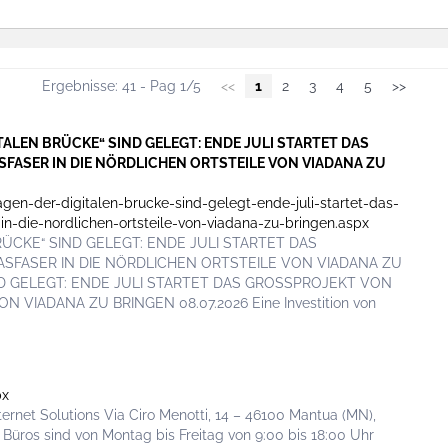
Ergebnisse: 41 - Pag 1/5
<<
1
2
3
4
5
>>
ITALEN BRÜCKE“ SIND GELEGT: ENDE JULI STARTET DAS
FASER IN DIE NÖRDLICHEN ORTSTEILE VON VIADANA ZU
agen-der-digitalen-brucke-sind-gelegt-ende-juli-startet-das-
n-die-nordlichen-ortsteile-von-viadana-zu-bringen.aspx
ÜCKE“ SIND GELEGT: ENDE JULI STARTET DAS
SFASER IN DIE NÖRDLICHEN ORTSTEILE VON VIADANA ZU
ND GELEGT: ENDE JULI STARTET DAS GROSSPROJEKT VON
VIADANA ZU BRINGEN 08.07.2026 Eine Investition von
px
ternet Solutions Via Ciro Menotti, 14 – 46100 Mantua (MN),
 Büros sind von Montag bis Freitag von 9:00 bis 18:00 Uhr