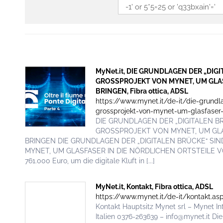
MyNet.it, DIE GRUNDLAGEN DER „DIG
GROSSPROJEKT VON MYNET, UM GLAS
BRINGEN, Fibra ottica, ADSL
https://www.mynet.it/de-it/die-grundl
grossprojekt-von-mynet-um-glasfaser-i
DIE GRUNDLAGEN DER „DIGITALEN BR
GROSSPROJEKT VON MYNET, UM GLA
BRINGEN DIE GRUNDLAGEN DER „DIGITALEN BRÜCKE“ SI
MYNET, UM GLASFASER IN DIE NÖRDLICHEN ORTSTEILE VON 
761.000 Euro, um die digitale Kluft in [...]
MyNet.it, Kontakt, Fibra ottica, ADSL
https://www.mynet.it/de-it/kontakt.as
Kontakt Hauptsitz Mynet srl – Mynet In
Italien 0376-263639 – info@mynet.it Die