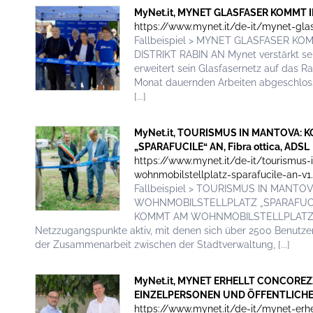
MyNet.it, MYNET GLASFASER KOMMT IM 
https://www.mynet.it/de-it/mynet-glas
Fallbeispiel > MYNET GLASFASER K
DISTRIKT RABIN AN Mynet verstärkt se
erweitert sein Glasfasernetz auf das Ra
Monat dauernden Arbeiten abgeschloss
[...]
MyNet.it, TOURISMUS IN MANTOVA
„SPARAFUCILE“ AN, Fibra ottica, ADSL
https://www.mynet.it/de-it/tourismu
wohnmobilstellplatz-sparafucile-an-v1
Fallbeispiel > TOURISMUS IN MAN
WOHNMOBILSTELLPLATZ „SPARAFUC
KOMMT AM WOHNMOBILSTELLPLATZ „SP
Netzzugangspunkte aktiv, mit denen sich über 2500 Benutzer 
der Zusammenarbeit zwischen der Stadtverwaltung, [...]
MyNet.it, MYNET ERHELLT CONCORE
EINZELPERSONEN UND ÖFFENTLICHE GE
https://www.mynet.it/de-it/mynet-erhe