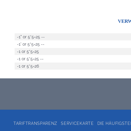
VERW
-1" or 5*5=25 --
-1' or 5*5=25 --
-1 or 5*5=25
-1 or 5*5=25 --
-1 or 5*5=26
TARIFTRANSPARENZ
SERVICEKARTE
DIE HÄUFIGST