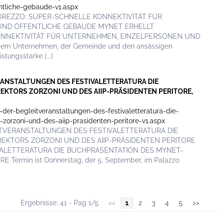
ntliche-gebaude-v1.aspx
NCOREZZO: SUPER-SCHNELLE KONNEKTIVITÄT FÜR
ND ÖFFENTLICHE GEBÄUDE MYNET ERHELLT
NNEKTIVITÄT FÜR UNTERNEHMEN, EINZELPERSONEN UND
em Unternehmen, der Gemeinde und den ansässigen
tungsstarke [...]
ERANSTALTUNGEN DES FESTIVALETTERATURA DIE
KTORS ZORZONI UND DES AIIP-PRÄSIDENTEN PERITORE,
der-begleitveranstaltungen-des-festivaletteratura-die-
zorzoni-und-des-aiip-prasidenten-peritore-v1.aspx
LEITVERANSTALTUNGEN DES FESTIVALETTERATURA DIE
EKTORS ZORZONI UND DES AIIP-PRÄSIDENTEN PERITORE
VALETTERATURA DIE BUCHPRÄSENTATION DES MYNET-
ermin ist Donnerstag, der 5. September, im Palazzo
Ergebnisse: 41 - Pag 1/5
<<
1
2
3
4
5
>>