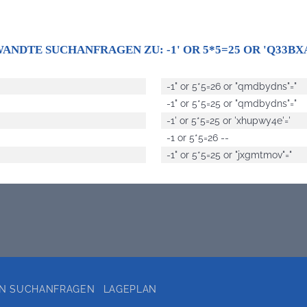
ANDTE SUCHANFRAGEN ZU:
-1' OR 5*5=25 OR 'Q33BX
-1" or 5*5=26 or "qmdbydns"="
-1" or 5*5=25 or "qmdbydns"="
-1' or 5*5=25 or 'xhupwy4e'='
-1 or 5*5=26 --
-1" or 5*5=25 or "jxgmtmov"="
EN SUCHANFRAGEN
LAGEPLAN