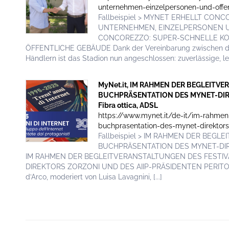
unternehmen-einzelpersonen-und-offe
Fallbeispiel > MYNET ERHELLT CO
UNTERNEHMEN, EINZELPERSONEN U
CONCOREZZO: SUPER-SCHNELLE KO
ÖFFENTLICHE GEBÄUDE Dank der Vereinbarung zwischen d
Händlern ist das Stadion nun angeschlossen: zuverlässige, leis
MyNet.it, IM RAHMEN DER BEGLEITV
BUCHPRÄSENTATION DES MYNET-DIRE
Fibra ottica, ADSL
https://www.mynet.it/de-it/im-rahmen-
buchprasentation-des-mynet-direktors-
Fallbeispiel > IM RAHMEN DER BEG
BUCHPRÄSENTATION DES MYNET-DIR
IM RAHMEN DER BEGLEITVERANSTALTUNGEN DES FESTI
DIREKTORS ZORZONI UND DES AIIP-PRÄSIDENTEN PERITORE T
d’Arco, moderiert von Luisa Lavagnini, [...]