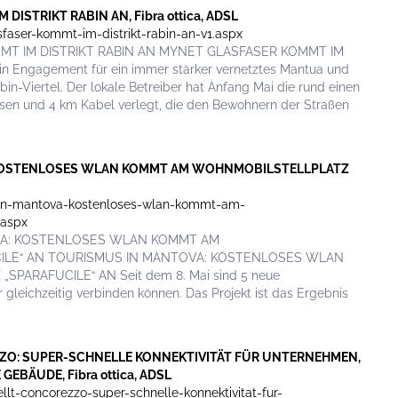
DISTRIKT RABIN AN, Fibra ottica, ADSL
faser-kommt-im-distrikt-rabin-an-v1.aspx
OMMT IM DISTRIKT RABIN AN MYNET GLASFASER KOMMT IM
in Engagement für ein immer stärker vernetztes Mantua und
bin-Viertel. Der lokale Betreiber hat Anfang Mai die rund einen
en und 4 km Kabel verlegt, die den Bewohnern der Straßen
: KOSTENLOSES WLAN KOMMT AM WOHNMOBILSTELLPLATZ
s-in-mantova-kostenloses-wlan-kommt-am-
.aspx
TOVA: KOSTENLOSES WLAN KOMMT AM
ILE“ AN TOURISMUS IN MANTOVA: KOSTENLOSES WLAN
ARAFUCILE“ AN Seit dem 8. Mai sind 5 neue
gleichzeitig verbinden können. Das Projekt ist das Ergebnis
ZZO: SUPER-SCHNELLE KONNEKTIVITÄT FÜR UNTERNEHMEN,
BÄUDE, Fibra ottica, ADSL
llt-concorezzo-super-schnelle-konnektivitat-fur-