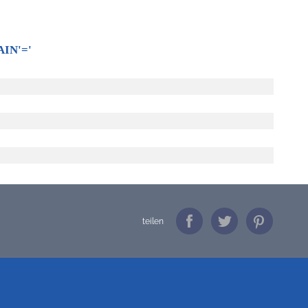
AIN'='
teilen