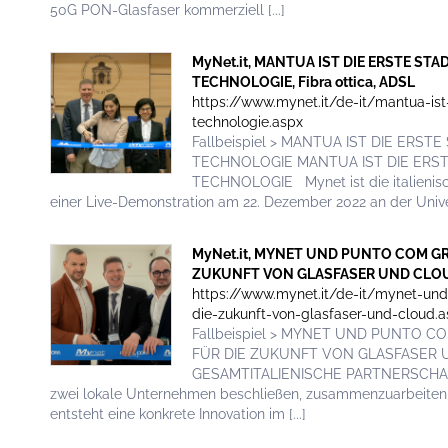
50G PON-Glasfaser kommerziell [...]
MyNet.it, MANTUA IST DIE ERSTE S
TECHNOLOGIE, Fibra ottica, ADSL
https://www.mynet.it/de-it/mantua-ist
technologie.aspx
Fallbeispiel > MANTUA IST DIE ER
TECHNOLOGIE MANTUA IST DIE ERS
TECHNOLOGIE Mynet ist die italienis
einer Live-Demonstration am 22. Dezember 2022 an der Univer
MyNet.it, MYNET UND PUNTO COM GR
ZUKUNFT VON GLASFASER UND CLOUD, 
https://www.mynet.it/de-it/mynet-und
die-zukunft-von-glasfaser-und-cloud.
Fallbeispiel > MYNET UND PUNTO 
FÜR DIE ZUKUNFT VON GLASFASER
GESAMTITALIENISCHE PARTNERSCHA
zwei lokale Unternehmen beschließen, zusammenzuarbeiten, 
entsteht eine konkrete Innovation im [...]