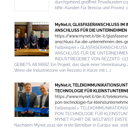
durchgehend geöffnet Privatkunden 0
IdNr.-Kunden Für Brescia und Provinz: 0
MyNet.it, GLASFASERANSCHLUSS IM
ANSCHLUSS FÜR DIE UNTERNEHMEN DES
https://www.mynet.it/de-it/glasfaseran
anschluss-fur-die-unternehmen-des-g
Fallbeispiel > GLASFASERANSCHLUS
ANSCHLUSS FÜR DIE UNTERNEHMEN
INDUSTRIEGEBIET VON REZZATO: U
GEBIETS AB MÄRZ Ein Projekt, das dank einer Vereinbarung z
Wenn die Industriezone von Rezzato in Kürze mit [...]
MyNet.it, TELEKOMMUNIKATIONSUN
TECHNOLOGIE FÜR KLEINSTUNTERNEHME
https://www.mynet.it/de-it/telekommu
pon-technologie-fur-kleinstunternehme
Fallbeispiel > TELEKOMMUNIKATI
PON TECHNOLOGIE FÜR KLEINSTU
MYNET FÜHRT DIE WELTWEIT ERST
Nachdem Mynet 2022 der erste Betreiber in Europa war, stellt