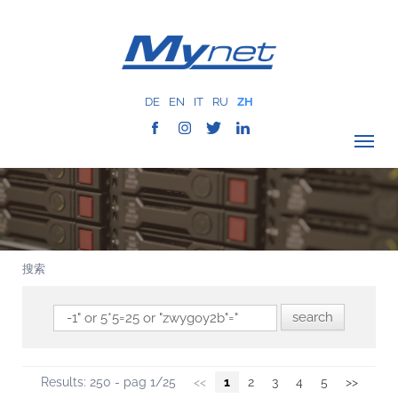
DE
EN
IT
RU
ZH
驗證覆蓋範圍
公司
网络服务
搜索
服务
MYNET
以往案例
通讯
Results: 250 - pag 1/25
<<
1
2
3
4
5
>>
联系我们