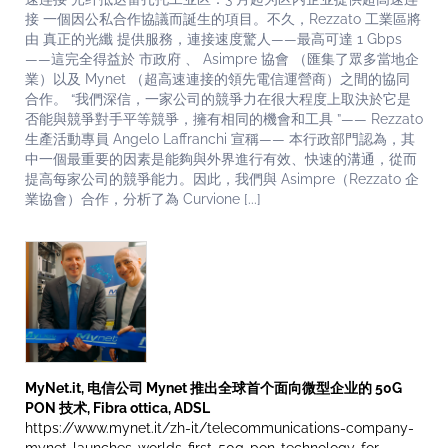
接 一個因公私合作協議而誕生的項目。不久，Rezzato 工業區將
由 真正的光纖 提供服務，連接速度驚人——最高可達 1 Gbps
——這完全得益於 市政府 、 Asimpre 協會 （匯集了眾多當地企
業）以及 Mynet （超高速連接的領先電信運營商）之間的協同
合作。 “我們深信，一家公司的競爭力在很大程度上取決於它是
否能與競爭對手平等競爭，擁有相同的機會和工具 ”—— Rezzato
生產活動專員 Angelo Laffranchi 宣稱—— 本行政部門認為，其
中一個最重要的因素是能夠與外界進行有效、快速的溝通，從而
提高每家公司的競爭能力。因此，我們與 Asimpre（Rezzato 企
業協會）合作，分析了為 Curvione [...]
MyNet.it, 电信公司 Mynet 推出全球首个面向微型企业的 50G
PON 技术, Fibra ottica, ADSL
https://www.mynet.it/zh-it/telecommunications-company-