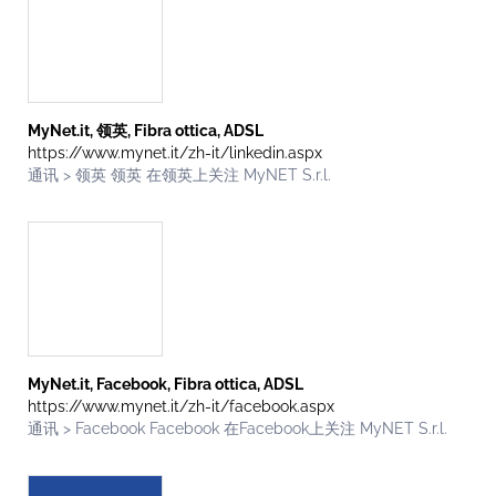
MyNet.it, 领英, Fibra ottica, ADSL
https://www.mynet.it/zh-it/linkedin.aspx
通讯 > 领英 领英 在领英上关注 MyNET S.r.l.
MyNet.it, Facebook, Fibra ottica, ADSL
https://www.mynet.it/zh-it/facebook.aspx
通讯 > Facebook Facebook 在Facebook上关注 MyNET S.r.l.