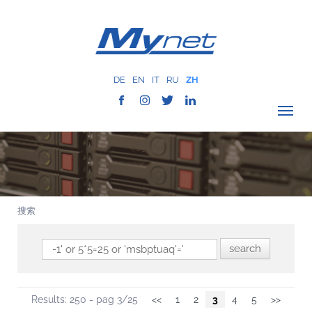
DE
EN
IT
RU
ZH
驗證覆蓋範圍
公司
网络服务
搜索
服务
MYNET
以往案例
通讯
Results: 250 - pag 3/25
<<
1
2
3
4
5
>>
联系我们