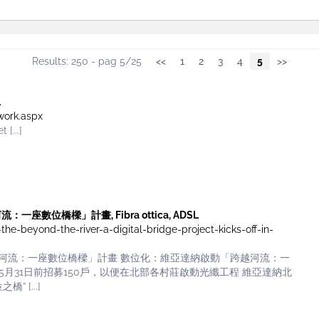
Results: 250 - pag 5/25
<<
1
2
3
4
5
>>
L
work.aspx
...]
一座數位橋樑」計畫, Fibra ottica, ADSL
-the-beyond-the-river-a-digital-bridge-project-kicks-off-in-
越河流：一座數位橋樑」計畫 數位化：維亞達納啟動「跨越河流：一
標是在5月31日前招募150戶，以便在北部各村莊啟動光纖工程 維亞達納北
 [...]