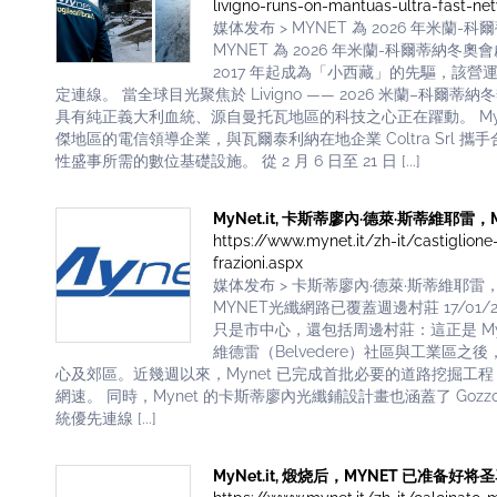
livigno-runs-on-mantuas-ultra-fast-ne
媒体发布 > MYNET 為 2026 年
MYNET 為 2026 年米蘭-科爾蒂納冬
2017 年起成為「小西藏」的先驅，該
定連線。 當全球目光聚焦於 Livigno —— 2026 米蘭–科爾蒂納
具有純正義大利血統、源自曼托瓦地區的科技之心正在躍動。 My
傑地區的電信領導企業，與瓦爾泰利納在地企業 Coltra Sr
性盛事所需的數位基礎設施。 從 2 月 6 日至 21 日 [...]
MyNet.it, 卡斯蒂廖內·德萊·斯蒂維耶雷，MY
https://www.mynet.it/zh-it/castiglione-
frazioni.aspx
媒体发布 > 卡斯蒂廖內·德萊·斯蒂維耶雷
MYNET光纖網路已覆蓋週邊村莊 17/0
只是市中心，還包括周邊村莊：這正是 Mynet 在
維德雷（Belvedere）社區與工業
心及郊區。近幾週以來，Mynet 已完成首批必要的道路挖掘工程，為市
網速。 同時，Mynet 的卡斯蒂廖內光纖鋪設計畫也涵蓋了 Gozzo
統優先連線 [...]
MyNet.it, 煅烧后，MYNET 已准备好将圣马