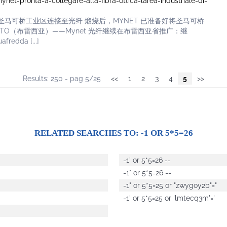
ynet-pronta-a-collegare-alla-fibra-ottica-larea-industriale-di-
好将圣马可桥工业区连接至光纤 煅烧后，MYNET 已准备好将圣马可桥
CINATO（布雷西亚）——Mynet 光纤继续在布雷西亚省推广：继
redda [...]
Results: 250 - pag 5/25
<<
1
2
3
4
5
>>
RELATED SEARCHES TO:
-1 OR 5*5=26
-1' or 5*5=26 --
-1" or 5*5=26 --
-1" or 5*5=25 or "zwygoy2b"="
-1' or 5*5=25 or 'lmtecq3m'='