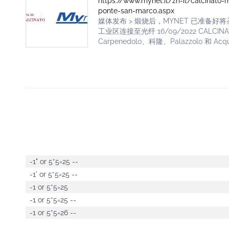
https://www.mynet.it/zh-it/calcinato-m
ponte-san-marco.aspx
媒体发布 > 煅烧后，MYNET 已准备
工业区连接至光纤 16/09/2022 CAL
Carpenedolo、科隆、Palazzolo 和 Acquaf
-1" or 5*5=25 --
-1' or 5*5=25 --
-1 or 5*5=25
-1 or 5*5=25 --
-1 or 5*5=26 --