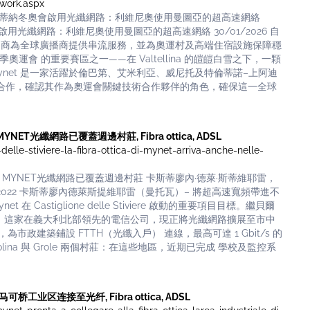
twork.aspx
米蘭-科爾蒂納冬奧會啟用光纖網路：利維尼奧使用曼圖亞的超高速網絡
奧會啟用光纖網路：利維尼奧使用曼圖亞的超高速網絡 30/01/2026 自
營運商為全球廣播商提供串流服務，並為奧運村及高端住宿設施保障穩
冬季奧運會 的重要賽區之一——在 Valtellina 的皚皚白雪之下，一顆
net 是一家活躍於倫巴第、艾米利亞、威尼托及特倫蒂諾–上阿迪
l 攜手合作，確認其作為奧運會關鍵技術合作夥伴的角色，確保這一全球
NET光纖網路已覆蓋週邊村莊, Fibra ottica, ADSL
delle-stiviere-la-fibra-ottica-di-mynet-arriva-anche-nelle-
，MYNET光纖網路已覆蓋週邊村莊 卡斯蒂廖內·德萊·斯蒂維耶雷，
1/2022 卡斯蒂廖內德萊斯提維耶雷（曼托瓦）– 將超高速寬頻帶進不
 Castiglione delle Stiviere 啟動的重要項目目標。繼貝爾
區之後，這家在義大利北部領先的電信公司，現正將光纖網路擴展至市中
政建築鋪設 FTTH（光纖入戶） 連線，最高可達 1 Gbit/s 的
lina 與 Grole 兩個村莊：在這些地區，近期已完成 學校及監控系
可桥工业区连接至光纤, Fibra ottica, ADSL