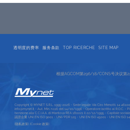
透明度的费率
服务条款
TOP RICERCHE
SITE MAP
根据AGCOM第296/18/CONS号决议
Copyright © MYNET S.R.L. 1995-2026 - Sede legale: Via Ciro Menotti, 14 461
info@mynet.it - Aut. Min. n.116 del 14/10/1996 - Operatore iscritto al R.O.C. - 
Iscrizione alla C.C.I.A.A. di Mantova REA 180021 il 22/12/1995 - Capitale social
認證企業 UNI EN ISO 9001 - UNI/PDR 125 - UNI EN ISO 45001 - UNI EN ISO 1400
[隐私政策]
[Cookie 政策]