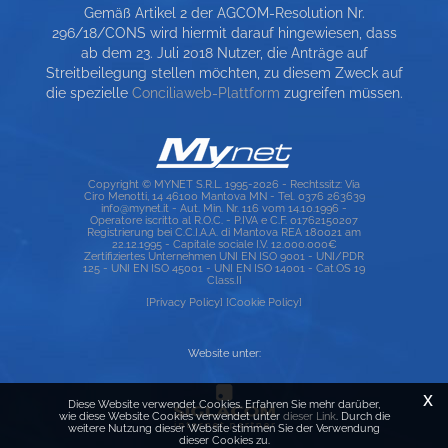
Gemäß Artikel 2 der AGCOM-Resolution Nr.
SERVICEKARTE
296/18/CONS wird hiermit darauf hingewiesen, dass
ab dem 23. Juli 2018 Nutzer, die Anträge auf
DIE HÄUFIGSTEN SUCHANFRAGEN
Streitbeilegung stellen möchten, zu diesem Zweck auf
die spezielle
Conciliaweb-Plattform
zugreifen müssen.
LAGEPLAN
Copyright © MYNET S.R.L. 1995-2026 - Rechtssitz: Via
Ciro Menotti, 14 46100 Mantova MN - Tel. 0376 263639
info@mynet.it - Aut. Min. Nr. 116 vom 14.10.1996 -
Operatore iscritto al R.O.C. - P.IVA e C.F. 01762150207
Registrierung bei C.C.I.A.A. di Mantova REA 180021 am
22.12.1995 - Capitale sociale I.V. 12.000.000€
Zertifiziertes Unternehmen UNI EN ISO 9001 - UNI/PDR
125 - UNI EN ISO 45001 - UNI EN ISO 14001 - Cat.OS 19
Class.II
[Privacy Policy]
[Cookie Policy]
Website unter:
x
Diese Website verwendet Cookies. Erfahren Sie mehr darüber,
wie diese Website Cookies verwendet unter
dieser Link
. Durch die
weitere Nutzung dieser Website stimmen Sie der Verwendung
dieser Cookies zu.