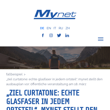
DE
EN
IT
RU
ZH
fallbeispiel
>
„ziel curtatone: echte glasfaser in jedem ortsteil“. mynet stellt den
ausbauplan vor: öffentliche veranstaltung am 18. märz
„ZIEL CURTATONE: ECHTE
GLASFASER IN JEDEM