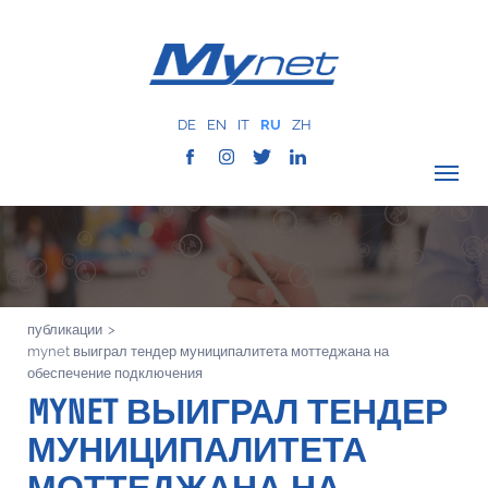
DE
EN
IT
RU
ZH
ПРОВЕРИТЬ ПОКРЫТИЕ
О КОМПАНИИ
СЕТЬ
публикации
>
УСЛУГИ
mynet выиграл тендер муниципалитета моттеджана на
MYNET
обеспечение подключения
MYNET ВЫИГРАЛ ТЕНДЕР
ИСТОРИЯ
МУНИЦИПАЛИТЕТА
КОММУНИКАЦИЯ
КОНТАКТЫ