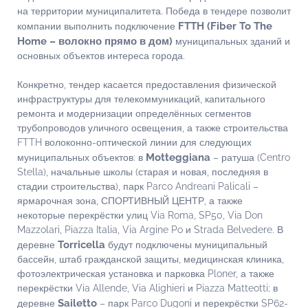
на территории муниципалитета. Победа в тендере позволит
FTTH (Fiber To The
компании выполнить подключение
Home – волокно прямо в дом)
муниципальных зданий и
основных объектов интереса города.
Конкретно, тендер касается предоставления физической
инфраструктуры для телекоммуникаций, капитального
ремонта и модернизации определённых сегментов
трубопроводов уличного освещения, а также строительства
FTTH волоконно-оптической линии для следующих
Motteggiana
муниципальных объектов: в
– ратуша (Centro
Stella), начальные школы (старая и новая, последняя в
стадии строительства), парк Parco Andreani Palicali –
ярмарочная зона, СПОРТИВНЫЙ ЦЕНТР, а также
некоторые перекрёстки улиц Via Roma, SP50, Via Don
Mazzolari, Piazza Italia, Via Argine Po и Strada Belvedere. В
Torricella
деревне
будут подключены муниципальный
бассейн, штаб гражданской защиты, медицинская клиника,
фотоэлектрическая установка и парковка Ploner, а также
перекрёстки Via Allende, Via Alighieri и Piazza Matteotti; в
Sailetto
деревне
– парк Parco Dugoni и перекрёстки SP62-