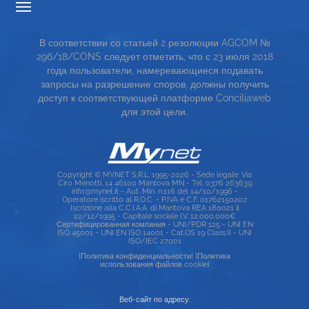
ПРОЗРАЧНОСТИ ТАРИФОВ
В соответствии со статьей 2 резолюции AGCOM №
СЕРВИСНАЯ КАРТА
296/18/CONS следует отметить, что с 23 июля 2018
года пользователи, намеревающиеся подавать
TOP RICERCHE
запросы на разрешение споров, должны получить
доступ к соответствующей платформе Conciliaweb
SITE MAP
для этой цели.
Copyright © MYNET S.R.L. 1995-2026 - Sede legale: Via
Ciro Menotti, 14 46100 Mantova MN - Tel. 0376 263639
info@mynet.it - Aut. Min. n.116 del 14/10/1996 -
Operatore iscritto al R.O.C. - P.IVA e C.F. 01762150207
Iscrizione alla C.C.I.A.A. di Mantova REA 180021 il
22/12/1995 - Capitale sociale I.V. 12.000.000€
Сертифицированная компания - UNI/PDR 125 - UNI EN
ISO 45001 - UNI EN ISO 14001 - Cat.OS 19 Class.II - UNI
ISO/IEC 27001
[Политика конфиденциальности]
[Политика
использования файлов cookie]
Веб-сайт по адресу: