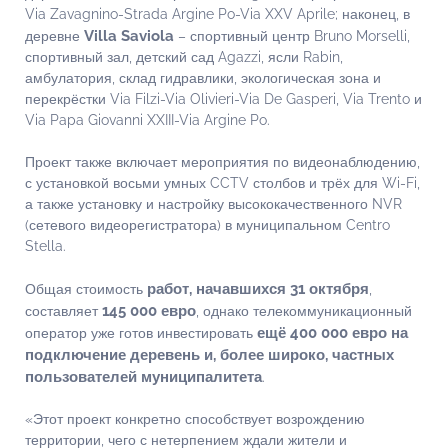
Via Zavagnino-Strada Argine Po-Via XXV Aprile; наконец, в
Villa Saviola
деревне
– спортивный центр Bruno Morselli,
спортивный зал, детский сад Agazzi, ясли Rabin,
амбулатория, склад гидравлики, экологическая зона и
перекрёстки Via Filzi-Via Olivieri-Via De Gasperi, Via Trento и
Via Papa Giovanni XXIII-Via Argine Po.
Проект также включает мероприятия по видеонаблюдению,
с установкой восьми умных CCTV столбов и трёх для Wi-Fi,
а также установку и настройку высококачественного NVR
(сетевого видеорегистратора) в муниципальном Centro
Stella.
работ, начавшихся 31 октября
Общая стоимость
,
145 000 евро
составляет
, однако телекоммуникационный
ещё 400 000 евро на
оператор уже готов инвестировать
подключение деревень и, более широко, частных
пользователей муниципалитета
.
«Этот проект конкретно способствует возрождению
территории, чего с нетерпением ждали жители и