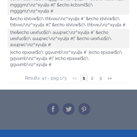
mgggmz\nz^xyu||a #|" &echo kcbsml$()\
mgggmz\nz^xyu||a #
&echo idvlvw$()\ thbvxu\nz^xyu||a #' &echo idvlvw$()\
thbvxu\nz^xyu||a #|" &echo idvlvw$()\ thbvxu\nz^xyu||a #
the&echo uexfuo$()\ auupwc\nz^xyu||a #' &echo
uexfuo$()\ auupwc\nz^xyu||a #|" &echo uexfuo$()\
auupwc\nz^xyu||a #
|echo epxawi$()\ gqvumb\nz^xyu||a #' |echo epxawi$()\
gqvumb\nz^xyu||a #|" |echo epxawi$()\
gqvumb\nz^xyu||a #
Results: 47 - pag 1/3
<<
1
2
3
>>