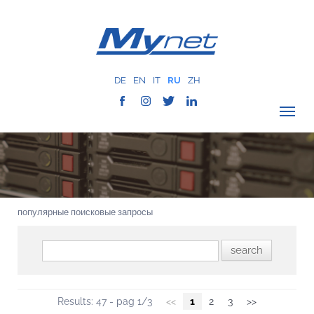
DE
EN
IT
RU
ZH
ПРОВЕРИТЬ ПОКРЫТИЕ
О КОМПАНИИ
СЕТЬ
популярные поисковые запросы
УСЛУГИ
MYNET
ИСТОРИЯ
КОММУНИКАЦИЯ
Results: 47 - pag 1/3
<<
1
2
3
>>
КОНТАКТЫ