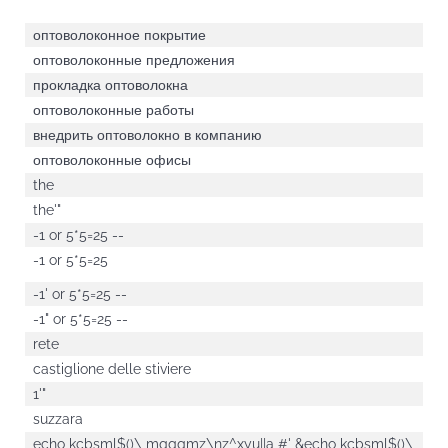
оптоволоконное покрытие
оптоволоконные предложения
прокладка оптоволокна
оптоволоконные работы
внедрить оптоволокно в компанию
оптоволоконные офисы
the
the'"
-1 or 5*5=25 --
-1 or 5*5=25
-1' or 5*5=25 --
-1" or 5*5=25 --
rete
castiglione delle stiviere
1'"
suzzara
echo kcbsml$()\ mgggmz\nz^xyu||a #' &echo kcbsml$()\