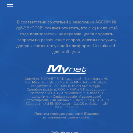
ПРОЗРАЧНОСТИ ТАРИФОВ
В соответствии со статьей 2 резолюции AGCOM №
СЕРВИСНАЯ КАРТА
296/18/CONS следует отметить, что с 23 июля 2018
года пользователи, намеревающиеся подавать
TOP RICERCHE
запросы на разрешение споров, должны получить
доступ к соответствующей платформе Conciliaweb
SITE MAP
для этой цели.
Copyright © MYNET S.R.L. 1995-2026 - Sede legale: Via
Ciro Menotti, 14 46100 Mantova MN - Tel. 0376 263639
info@mynet.it - Aut. Min. n.116 del 14/10/1996 -
Operatore iscritto al R.O.C. - P.IVA e C.F. 01762150207
Iscrizione alla C.C.I.A.A. di Mantova REA 180021 il
22/12/1995 - Capitale sociale I.V. 12.000.000€
Сертифицированная компания - UNI/PDR 125 - UNI EN
ISO 45001 - UNI EN ISO 14001 - Cat.OS 19 Class.II - UNI
ISO/IEC 27001
[Политика конфиденциальности]
[Политика
использования файлов cookie]
Веб-сайт по адресу: