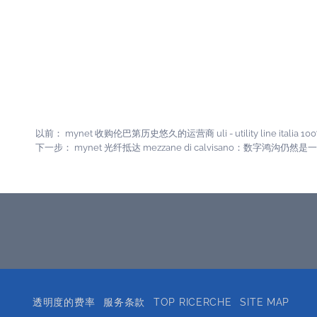
以前：
mynet 收购伦巴第历史悠久的运营商 uli - utility line italia 1
下一步：
mynet 光纤抵达 mezzane di calvisano：数字鸿沟仍
透明度的费率
服务条款
TOP RICERCHE
SITE MAP