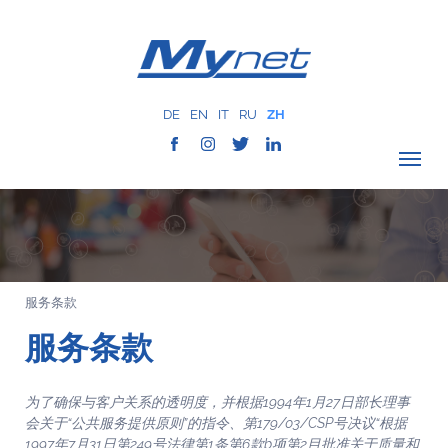
DE
EN
IT
RU
ZH
驗證覆蓋範圍
公司
网络服务
服务条款
服务
服务条款
MYNET
以往案例
为了确保与客户关系的透明度，并根据1994年1月27日部长理事
通讯
会关于“公共服务提供原则”的指令、第179/03/CSP号决议“根据
联系我们
1997年7月31日第249号法律第1条第6款b项第2目批准关于质量和