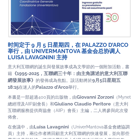
时间定于 9 月 5 日星期四，在 PALAZZO D’ARCO
举行，由 UNIVERMANTOVA 基金会总协调人
LUISA LAVAGNINI 主持
意大利互聯網的誕生與發展故事成為文學節的一個附加活動，書
《1995-2025，互聯網三十年：由主角講述的意大利互聯
籍
網發展故事》
9月5日星期五
的發佈成為焦點。該活動將於
18:15
Palazzo d’Arco
在迷人的
舉行。
Giovanni Zorzoni
本書是一部超過400頁的出版物，由
（Mynet
Giuliano Claudio Peritore
總經理及AIIP副會長）和
（意大利
互聯網服務提供商協會（AIIP）會長）主編，二人將參與此次發
佈會。
Luisa Lavagnini
在會議中，由
（UniverMantova基金會總協調
員）主持，兩位作者將回顧意大利互聯網的快速發展，並向那些