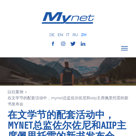
DE
EN
IT
RU
ZH
驗證覆蓋範圍
公司
网络服务
以往案例
>
服务
在文学节的配套活动中，mynet总监佐尔佐尼和aiip主席佩里托雷的新
MYNET
书发布会
在文学节的配套活动中，
以往案例
MYNET总监佐尔佐尼和AIIP主
通讯
联系我们