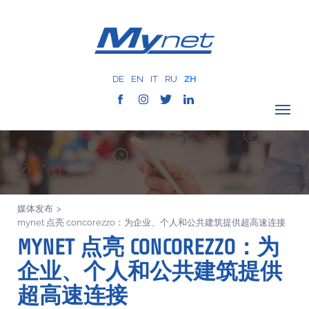
DE
EN
IT
RU
ZH
驗證覆蓋範圍
公司
网络服务
媒体发布
>
服务
mynet 点亮 concorezzo：为企业、个人和公共建筑提供超高速连接
MYNET
MYNET 点亮 CONCOREZZO：为
以往案例
企业、个人和公共建筑提供
通讯
超高速连接
联系我们