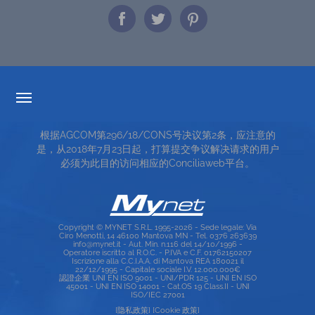
透明度的费率
根据AGCOM第296/18/CONS号决议第2条，应注意的
服务条款
是，从2018年7月23日起，打算提交争议解决请求的用户
必须为此目的访问相应的Conciliaweb平台。
TOP RICERCHE
SITE MAP
Copyright © MYNET S.R.L. 1995-2026 - Sede legale: Via
Ciro Menotti, 14 46100 Mantova MN - Tel. 0376 263639
info@mynet.it - Aut. Min. n.116 del 14/10/1996 -
Operatore iscritto al R.O.C. - P.IVA e C.F. 01762150207
Iscrizione alla C.C.I.A.A. di Mantova REA 180021 il
22/12/1995 - Capitale sociale I.V. 12.000.000€
認證企業 UNI EN ISO 9001 - UNI/PDR 125 - UNI EN ISO
45001 - UNI EN ISO 14001 - Cat.OS 19 Class.II - UNI
ISO/IEC 27001
[隐私政策]
[Cookie 政策]