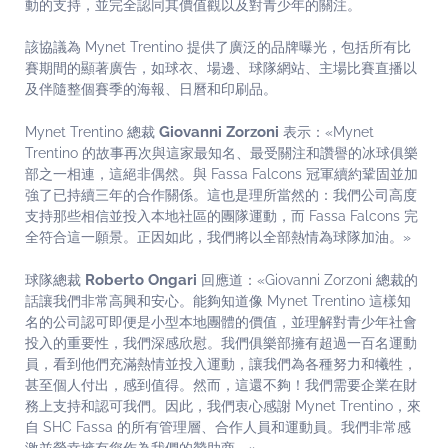
動的支持，並完全認同其價值觀以及對青少年的關注。
該協議為 Mynet Trentino 提供了廣泛的品牌曝光，包括所有比
賽期間的顯著廣告，如球衣、場邊、球隊網站、主場比賽直播以
及伴隨整個賽季的海報、日曆和印刷品。
Giovanni Zorzoni
Mynet Trentino 總裁
表示：«Mynet
Trentino 的故事再次與這家最知名、最受關注和讚譽的冰球俱樂
部之一相連，這絕非偶然。與 Fassa Falcons 冠軍續約鞏固並加
強了已持續三年的合作關係。這也是理所當然的：我們公司高度
支持那些相信並投入本地社區的團隊運動，而 Fassa Falcons 完
全符合這一願景。正因如此，我們將以全部熱情為球隊加油。»
Roberto Ongari
球隊總裁
回應道：«Giovanni Zorzoni 總裁的
話讓我們非常高興和安心。能夠知道像 Mynet Trentino 這樣知
名的公司認可即便是小型本地團體的價值，並理解對青少年社會
投入的重要性，我們深感欣慰。我們俱樂部擁有超過一百名運動
員，看到他們充滿熱情並投入運動，讓我們為各種努力和犧牲，
甚至個人付出，感到值得。然而，這還不夠！我們需要企業在財
務上支持和認可我們。因此，我們衷心感謝 Mynet Trentino，來
自 SHC Fassa 的所有管理層、合作人員和運動員。我們非常感