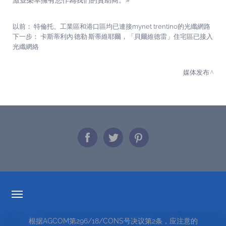
激並榮幸擁有您作為我們的贊助商。»
以前：
特倫托、工業區和港口區均已連接mynet trentino的光纖網路
下一步：
卡斯蒂利內·德勒·斯蒂維耶爾，「貝爾維德雷」住宅區已接入
光纖網絡
媒体发布
透明度的费率
根据AGCOM第296/18/CONS号决议第2条，应注意的