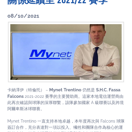
關係延續至 2021/22 賽季
08/10/2021
Mynet Trentino
S.H.C. Fassa
卡納澤伊（特倫托） –
仍然是
Falcons
2021-2022 賽季的主要贊助商。這家本地電信運營商由
此再次確認與球隊的深厚聯繫，該隊參加國家 A 級聯賽以及跨境
阿爾卑斯冰球聯賽。
Mynet Trentino 一直支持本地卓越，本年度再次與 Falcons 球隊
簽訂合作，充分表達對一項以投入、犧牲和團隊合作為核心的運