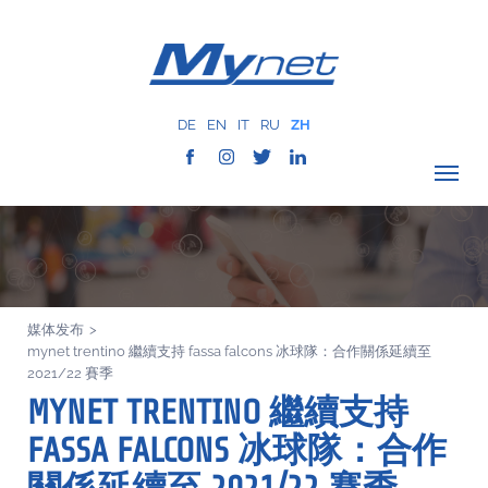
DE
EN
IT
RU
ZH
驗證覆蓋範圍
公司
网络服务
媒体发布
>
服务
mynet trentino 繼續支持 fassa falcons 冰球隊：合作關係延續至
MYNET
2021/22 賽季
MYNET TRENTINO 繼續支持
以往案例
FASSA FALCONS 冰球隊：合作
通讯
联系我们