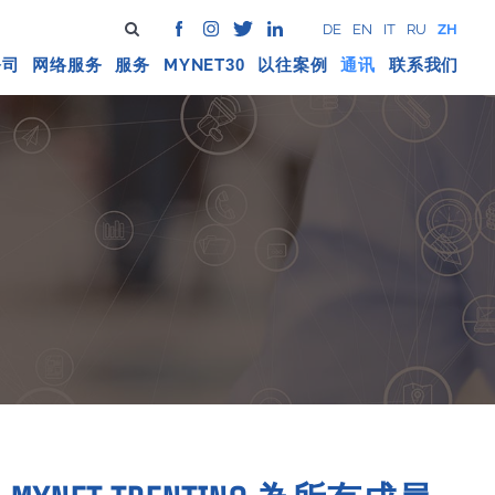
DE
EN
IT
RU
ZH
公司
网络服务
服务
MYNET
以往案例
通讯
联系我们