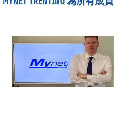
MYNET TRENTINO 為所有成員
t