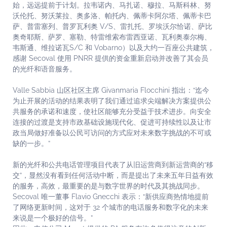
始，远远提前于计划。拉韦诺内、马扎诺、穆拉、马斯科林、努
沃伦托、努沃莱拉、奥多洛、帕托内、佩蒂卡阿尔塔、佩蒂卡巴
萨、普雷塞列、普罗瓦利奥 V/S、雷扎托、罗埃沃尔恰诺、萨比
奥奇耶斯、萨罗、塞勒、特雷维索布雷西亚诺、瓦利奥泰尔梅、
韦斯通、维拉诺瓦S/C 和 Vobarno）以及大约一百座公共建筑，
感谢 Secoval 使用 PNRR 提供的资金重新启动并改善了其会员
的光纤和语音服务。
Valle Sabbia 山区社区主席 Givanmaria Flocchini 指出：“迄今
为止开展的活动的结果表明了我们通过追求尖端解决方案提供公
共服务的承诺和速度，使社区能够充分受益于技术进步。向安全
连接的过渡是支持市政基础设施现代化、促进可持续性以及让市
政当局做好准备以公民可访问的方式应对未来数字挑战的不可或
缺的一步。”
新的光纤和公共电话管理项目代表了从旧运营商到新运营商的“移
交”，显然没有看到任何活动中断，而是提出了未来五年日益有效
的服务，高效，最重要的是与数字世界的时代及其挑战同步。
Secoval 唯一董事 Flavio Gnecchi 表示：“新供应商热情地提前
了网络更新时间，这对于 32 个城市的电话服务和数字化的未来
来说是一个极好的信号。”