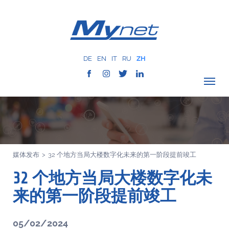
DE
EN
IT
RU
ZH
驗證覆蓋範圍
公司
网络服务
媒体发布
>
32 个地方当局大楼数字化未来的第一阶段提前竣工
服务
32 个地方当局大楼数字化未
MYNET
以往案例
来的第一阶段提前竣工
通讯
05/02/2024
联系我们