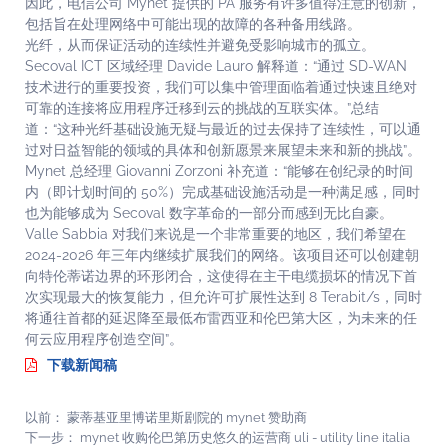
因此，电信公司 Mynet 提供的 PA 服务有许多值得注意的创新，
包括旨在处理网络中可能出现的故障的各种备用线路。
光纤，从而保证活动的连续性并避免受影响城市的孤立。
Secoval ICT 区域经理 Davide Lauro 解释道：“通过 SD-WAN
技术进行的重要投资，我们可以集中管理面临着通过快速且绝对
可靠的连接将应用程序迁移到云的挑战的互联实体。”总结
道：“这种光纤基础设施无疑与最近的过去保持了连续性，可以通
过对日益智能的领域的具体和创新愿景来展望未来和新的挑战”。
Mynet 总经理 Giovanni Zorzoni 补充道：“能够在创纪录的时间
内（即计划时间的 50%）完成基础设施活动是一种满足感，同时
也为能够成为 Secoval 数字革命的一部分而感到无比自豪。
Valle Sabbia 对我们来说是一个非常重要的地区，我们希望在
2024-2026 年三年内继续扩展我们的网络。该项目还可以创建朝
向特伦蒂诺边界的环形闭合，这使得在主干电缆损坏的情况下首
次实现最大的恢复能力，但允许可扩展性达到 8 Terabit/s，同时
将通往首都的延迟降至最低布雷西亚和伦巴第大区，为未来的任
何云应用程序创造空间”。
下载新闻稿
以前：
蒙蒂基亚里博诺里斯剧院的 mynet 赞助商
下一步：
mynet 收购伦巴第历史悠久的运营商 uli - utility line italia