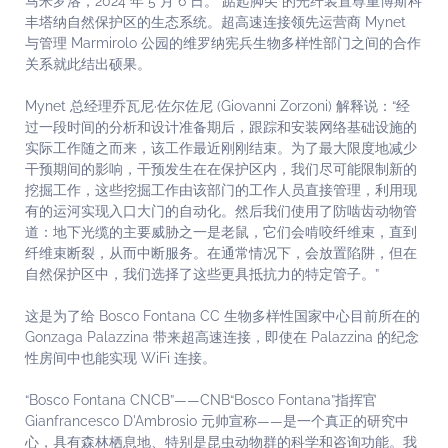
马米罗洛，2024 年 5 月 6 日。“踮起脚尖”的光纤装置尊重博斯科
丰塔纳自然保护区的生态系统。超高速连接领先运营商 Mynet
与管理 Marmirolo 公园的维罗纳宪兵生物多样性部门之间的合作
关系就此结出硕果。
Mynet 总经理乔瓦尼·佐尔佐尼 (Giovanni Zorzoni) 解释说：“经
过一段时间的分析和设计准备期后，跟踪和安装网络基础设施的
实际工作随之而来，该工作最近刚刚结束。为了最大限度地减少
干预期间的影响，干预发生在在保护区内，我们尽可能限制新的
挖掘工作，这些挖掘工作由该部门的工作人员直接管理，利用现
有的运河实现入口大门的自动化。然后我们使用了防啮齿动物管
道：地下光缆的主要威胁之一是老鼠，它们会啃咬纤维束，直到
纤维束断裂，从而中断服务。在通常情况下，会放置陷阱，但在
自然保护区中，我们选择了这些更具抵抗力的特定管子。”
这是为了给 Bosco Fontana CC 生物多样性国家中心目前所在的
Gonzaga Palazzina 带来超高速连接，即使在 Palazzina 的纪念
性房间中也能实现 WiFi 连接。
“Bosco Fontana CNCB”——CNB“Bosco Fontana”指挥官
Gianfrancesco D'Ambrosio 元帅宣称——是一个真正的研究中
心，具有森林栖息地、特别是昆虫动物群的科学和咨询功能。我