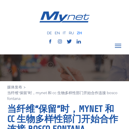
DE
EN
IT
RU
ZH
驗證覆蓋範圍
公司
网络服务
媒体发布
>
服务
当纤维“保留”时，mynet 和 cc 生物多样性部门开始合作连接 bosco
MYNET
fontana
当纤维“保留”时，MYNET 和
以往案例
CC 生物多样性部门开始合作
通讯
联系我们