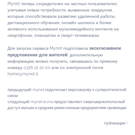
Mynet теперь сосредоточен на частных пользователях,
учитывая новые потребности, вызванные локдауном,
которые способствовали развитию удаленной работы,
дистанционного обучения, онлайн-шопинга и более
активного использования мультимедийного контента на
смартфонах, планшетах и смарт-телевизорах.
эксклюзивное
Для запуска сервиса Mynet подготовила
предложение для жителей
: дополнительную
информацию можно получить, связавшись по прямому
номеру 0376 22 22 00 или по электронной почте
home@mynet.it.
предыдущий:
mynet подключает веролануову к супероптической
связи
следующий:
mynet и cna предоставляют сверхширокополосный
доступ малым и средним ремесленным предприятиям провинции
публикации