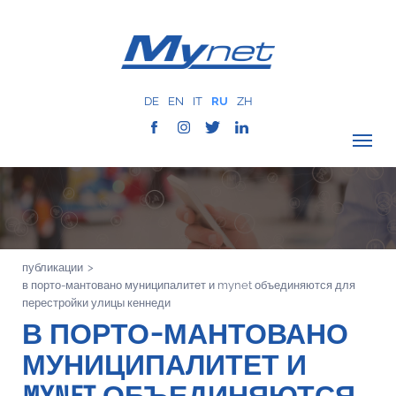
DE
EN
IT
RU
ZH
ПРОВЕРИТЬ ПОКРЫТИЕ
О КОМПАНИИ
СЕТЬ
публикации
>
УСЛУГИ
в порто-мантовано муниципалитет и mynet объединяются для
MYNET
перестройки улицы кеннеди
В ПОРТО-МАНТОВАНО
ИСТОРИЯ
МУНИЦИПАЛИТЕТ И
КОММУНИКАЦИЯ
КОНТАКТЫ