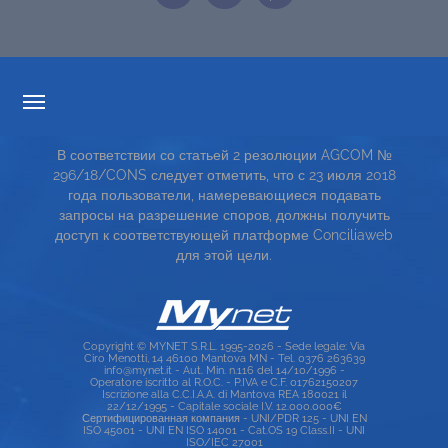
ПРОЗРАЧНОСТИ ТАРИФОВ
В соответствии со статьей 2 резолюции AGCOM №
СЕРВИСНАЯ КАРТА
296/18/CONS следует отметить, что с 23 июля 2018
года пользователи, намеревающиеся подавать
TOP RICERCHE
запросы на разрешение споров, должны получить
доступ к соответствующей платформе Conciliaweb
SITE MAP
для этой цели.
Copyright © MYNET S.R.L. 1995-2026 - Sede legale: Via
Ciro Menotti, 14 46100 Mantova MN - Tel. 0376 263639
info@mynet.it - Aut. Min. n.116 del 14/10/1996 -
Operatore iscritto al R.O.C. - P.IVA e C.F. 01762150207
Iscrizione alla C.C.I.A.A. di Mantova REA 180021 il
22/12/1995 - Capitale sociale I.V. 12.000.000€
Сертифицированная компания - UNI/PDR 125 - UNI EN
ISO 45001 - UNI EN ISO 14001 - Cat.OS 19 Class.II - UNI
ISO/IEC 27001