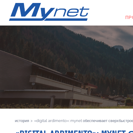
ПР
история
>
«digital ardimento»: mynet обеспечивает сверхбыстро