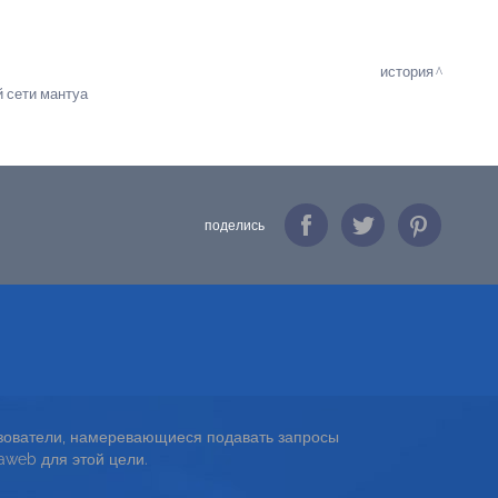
история
й сети мантуа
поделись
ьзователи, намеревающиеся подавать запросы
aweb для этой цели.