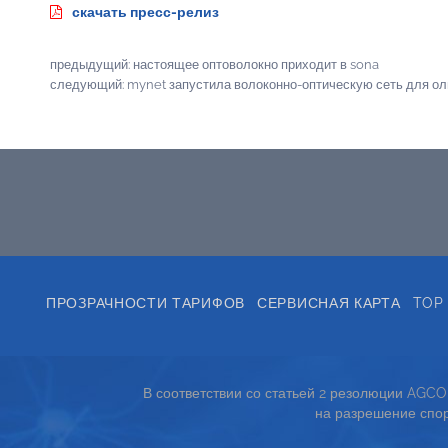
скачать пресс-релиз
предыдущий:
настоящее оптоволокно приходит в sona
следующий:
mynet запустила волоконно-оптическую сеть для оли
ПРОЗРАЧНОСТИ ТАРИФОВ
СЕРВИСНАЯ КАРТА
TOP
В соответствии со статьей 2 резолюции AGC
на разрешение спор