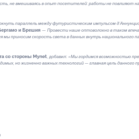
сть, не вмешиваясь в опыт посетителей: работы не повлияют 
еркнуть параллель между футуристическим импульсом д’Аннунцио
Бергамо и Брешия
—
Провести наше оптоволокно в таком впеч
я мы приносим скорость света в данных внутрь национального п
та со стороны Mynet
, добавил:
«Мы гордимся возможностью пр
имых, но жизненно важных технологий — главная цель данного п
9