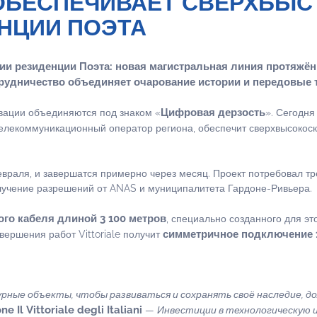
MYNET ОБЕСПЕЧИВАЕТ СВЕРХ
НЦИИ ПОЭТА
ии резиденции Поэта: новая магистральная линия протяжё
трудничество объединяет очарование истории и передовые 
Цифровая дерзость
овации объединяются под знаком «
». Сегодня
телекоммуникационный оператор региона, обеспечит сверхвысокос
враля, и завершатся примерно через месяц. Проект потребовал 
лучение разрешений от ANAS и муниципалитета Гардоне-Ривьера.
ого кабеля длиной 3 100 метров
, специально созданного для э
симметричное подключение 1
вершения работ Vittoriale получит
урные объекты, чтобы развиваться и сохранять своё наследие,
Il Vittoriale degli Italiani
—
Инвестиции в технологическую и