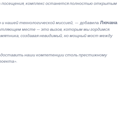
на посещения, комплекс останется полностью открытым
Лючана
 и нашей технологической миссией,
— добавила
атляющем месте — это вызов, которым мы гордимся.
амятника, создавая невидимый, но мощный мост между
едоставить наши компетенции столь престижному
роекта».