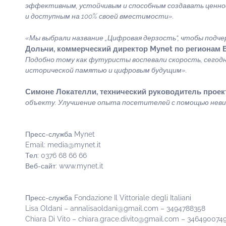
эффективным, устойчивым и способным создавать ценно
и доступным на 100% своей вместимости».
«Мы выбрали название „Цифровая дерзость“, чтобы подч
Дольчи, коммерческий директор Mynet по регионам 
Подобно тому как футуристы воспевали скорость, сегодн
исторической памятью и цифровым будущим».
Симоне Локателли, технический руководитель проек
объекту. Улучшение опыта посетителей с помощью невид
Пресс-служба Mynet
Email: media@mynet.it
Тел: 0376 68 66 66
Веб-сайт: www.mynet.it
Пресс-служба Fondazione Il Vittoriale degli Italiani
Lisa Oldani – annalisaoldani@gmail.com – 3494788358
Chiara Di Vito – chiara.grace.divito@gmail.com – 346490074