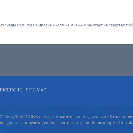
мпиады 2026 года в милане и кортине: ливиньо работает на сверхбыстро
 RICERCHE
SITE MAP
OM № 296/18/CONS следует отметить, что с 23 июля 2018 года пол
ов, должны получить доступ к соответствующей платформе Concili