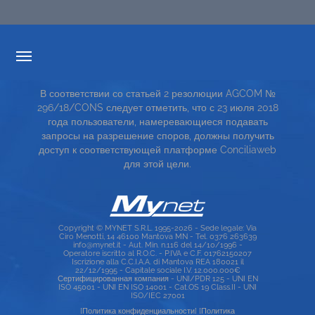
ПРОЗРАЧНОСТИ ТАРИФОВ
В соответствии со статьей 2 резолюции AGCOM №
СЕРВИСНАЯ КАРТА
296/18/CONS следует отметить, что с 23 июля 2018
года пользователи, намеревающиеся подавать
TOP RICERCHE
запросы на разрешение споров, должны получить
доступ к соответствующей платформе Conciliaweb
SITE MAP
для этой цели.
Copyright © MYNET S.R.L. 1995-2026 - Sede legale: Via
Ciro Menotti, 14 46100 Mantova MN - Tel. 0376 263639
info@mynet.it - Aut. Min. n.116 del 14/10/1996 -
Operatore iscritto al R.O.C. - P.IVA e C.F. 01762150207
Iscrizione alla C.C.I.A.A. di Mantova REA 180021 il
22/12/1995 - Capitale sociale I.V. 12.000.000€
Сертифицированная компания - UNI/PDR 125 - UNI EN
ISO 45001 - UNI EN ISO 14001 - Cat.OS 19 Class.II - UNI
ISO/IEC 27001
[Политика конфиденциальности]
[Политика