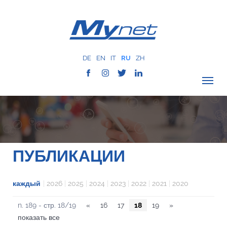
DE
EN
IT
RU
ZH
ПРОВЕРИТЬ ПОКРЫТИЕ
О КОМПАНИИ
СЕТЬ
ПУБЛИКАЦИИ
УСЛУГИ
MYNET
каждый
|
2026
|
2025
|
2024
|
2023
|
2022
|
2021
|
2020
ИСТОРИЯ
n. 189 - стр. 18/19
«
16
17
18
19
»
КОММУНИКАЦИЯ
показать все
КОНТАКТЫ