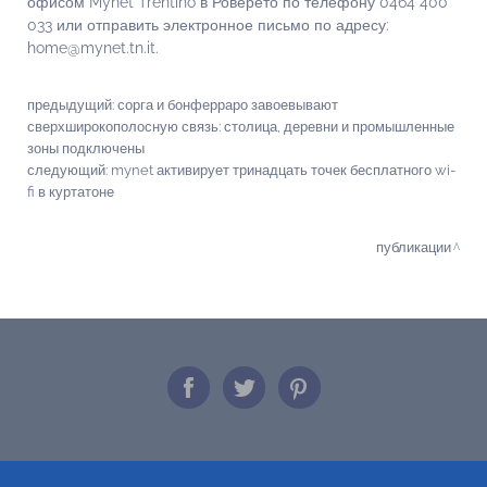
офисом Mynet Trentino в Роверето по телефону 0464 400
033 или отправить электронное письмо по адресу:
home@mynet.tn.it.
предыдущий:
сорга и бонферраро завоевывают
сверхширокополосную связь: столица, деревни и промышленные
зоны подключены
следующий:
mynet активирует тринадцать точек бесплатного wi-
fi в куртатоне
публикации