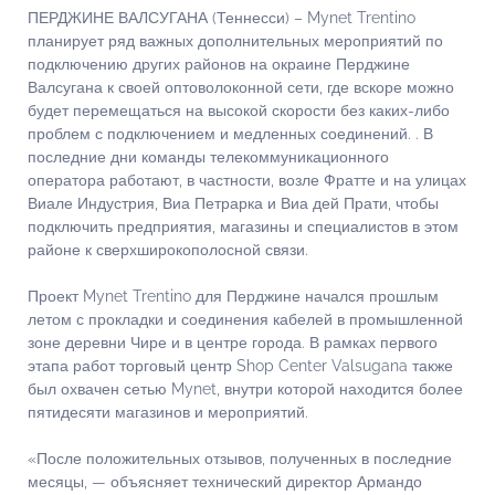
ПЕРДЖИНЕ ВАЛСУГАНА (Теннесси) – Mynet Trentino
планирует ряд важных дополнительных мероприятий по
подключению других районов на окраине Перджине
Валсугана к своей оптоволоконной сети, где вскоре можно
будет перемещаться на высокой скорости без каких-либо
проблем с подключением и медленных соединений. . В
последние дни команды телекоммуникационного
оператора работают, в частности, возле Фратте и на улицах
Виале Индустрия, Виа Петрарка и Виа дей Прати, чтобы
подключить предприятия, магазины и специалистов в этом
районе к сверхширокополосной связи.
Проект Mynet Trentino для Перджине начался прошлым
летом с прокладки и соединения кабелей в промышленной
зоне деревни Чире и в центре города. В рамках первого
этапа работ торговый центр Shop Center Valsugana также
был охвачен сетью Mynet, внутри которой находится более
пятидесяти магазинов и мероприятий.
«После положительных отзывов, полученных в последние
месяцы, — объясняет технический директор Армандо