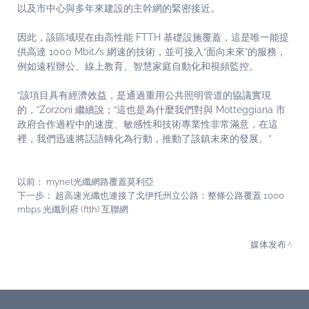
以及市中心與多年來建設的主幹網的緊密接近。
因此，該區域現在由高性能 FTTH 基礎設施覆蓋，這是唯一能提
供高達 1000 Mbit/s 網速的技術，並可接入“面向未來”的服務，
例如遠程辦公、線上教育、智慧家庭自動化和視頻監控。
“該項目具有經濟效益，是通過重用公共照明管道的協議實現
的，”Zorzoni 繼續說；“這也是為什麼我們對與 Motteggiana 市
政府合作過程中的速度、敏感性和技術專業性非常滿意，在這
裡，我們迅速將話語轉化為行動，推動了該鎮未來的發展。”
以前：
mynet光纖網路覆蓋莫利亞
下一步：
超高速光纖也連接了戈伊托州立公路：整條公路覆蓋 1000
mbps 光纖到府 (ftth) 互聯網
媒体发布