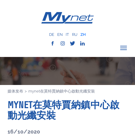
DE
EN
IT
RU
ZH
驗證覆蓋範圍
公司
网络服务
媒体发布
>
mynet在莫特賈納鎮中心啟動光纖安裝
服务
MYNET在莫特賈納鎮中心啟
MYNET
以往案例
動光纖安裝
通讯
16/10/2020
联系我们