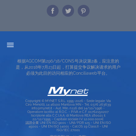
透明度的费率
根据AGCOM第296/18/CONS号决议第2条，应注意的
服务条款
是，从2018年7月23日起，打算提交争议解决请求的用户
必须为此目的访问相应的Conciliaweb平台。
TOP RICERCHE
SITE MAP
Copyright © MYNET S.R.L. 1995-2026 - Sede legale: Via
Ciro Menotti, 14 46100 Mantova MN - Tel. 0376 263639
info@mynet.it - Aut. Min. n.116 del 14/10/1996 -
Operatore iscritto al R.O.C. - P.IVA e C.F. 01762150207
Iscrizione alla C.C.I.A.A. di Mantova REA 180021 il
22/12/1995 - Capitale sociale I.V. 12.000.000€
認證企業 UNI EN ISO 9001 - UNI/PDR 125 - UNI EN ISO
45001 - UNI EN ISO 14001 - Cat.OS 19 Class.II - UNI
ISO/IEC 27001