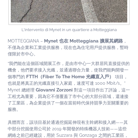
L'intervento di Mynet in un quartiere a Motteggiana
Mynet 也在 Motteggiana 擴展其網路
MOTTEGGIANA –
，
不僅為企業和工業提供服務，現在也為住宅用戶提供服務，暫時
僅限於市中心。
“我們能在這個區域開展工作，是由市中心一大群居民直接提供的
機會，他們要求接入光纖，並通過聯合力量，使我們能夠開發一
FTTH（Fiber To The Home 光纖直入戶）
個專門的
項目，
也就是將真正的光纖直接引入家庭，速度可達 1000 Mbit/s。”
Giovanni Zorzoni
Mynet 總經理
對這一項目作出了評論，這一
工程尤為重要，因為它不僅覆蓋了市中心的大部分區域，還連接
了工業區，為企業提供了一個在當前時代保持競爭力至關重要的
服務。
具體而言，該項目基於通過挖掘延伸現有主幹網和接入網——其
中部分挖掘使用公司於 2019 年開發的特殊機器人技術——這些
網絡之前已經建設，用於 Suzzara 與 Gonzaga 之間的工業區，