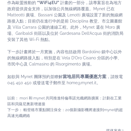
“WiFi4EU”
作為歐盟推動的
計畫的一部分，該專案旨在為地方
政府提供資金支持，以加強公共無線網路覆蓋。Mynet 已在
Matteotti 廣場、Bassani 公園及 Lenotti 廣場設置了新的無線網
路接入點；目前仍在進行中的是前 Disciplina 教堂、市立圖書館
及 Villa Carrara 公園的連線工程。此外，Mynet 還在 Moro 廣
場、Garibaldi 街區以及位於 Gardesana Dell’Acqua 街的消防局
安裝了其他 Wi-Fi 熱點。
下一步計畫將於一月實施，內容包括啟用 Bardolino 鎮中心以外
的無線網路接入點，特別是在 Vela D’Oro Cisano 分區的小學、
市民中心及 Calmasino 的 Risorgimento 廣場。
當地居民專屬優惠方案
如欲與 Mynet 團隊預約並瞭解
，請致電
045 450 450 或發送電子郵件至 home@mynet.it。
以前：
mori 和 mynet 共同推進特倫蒂諾光纖網路擴展：計劃在工業
區和貝薩尼奧新增連接
下一步：
帕登格市重點關注保全：20個新攝影機將連接到mynet的超
高速光纖網絡
媒体发布