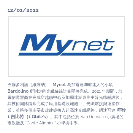
12/01/2022
Mynet
巴爾多利諾（維羅納）–
為加爾達湖畔迷人的小鎮
Bardolino
所制定的光纖佈線計畫即將完成。2021 年期間，該
電信運營商在完成穿越鎮中心及加爾達湖東岸主幹光纖鋪設後，
其技術團隊隨即完成了民用基礎設施施工、光纖熔接與連接作
每秒
業，並將多個主要市政建築接入超高速光纖網路，網速可達
1 吉比特（1 Gbit/s）
。其中包括位於 San Gervasio 小廣場的
市政廳及 “Dante Alighieri” 小學與中學。