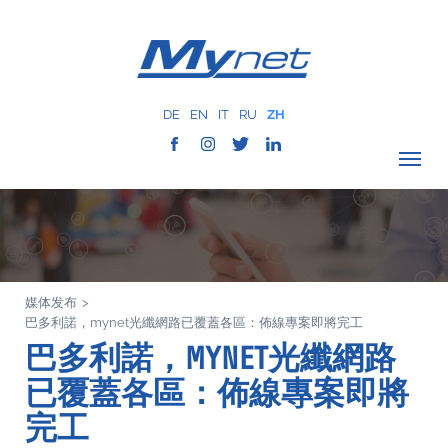
DE
EN
IT
RU
ZH
驗證覆蓋範圍
公司
网络服务
媒体发布
>
服务
巴多利諾，mynet光纖網路已覆蓋各區：佈線專案即將完工
MYNET
巴多利諾，MYNET光纖網路
以往案例
已覆蓋各區：佈線專案即將
通讯
完工
联系我们