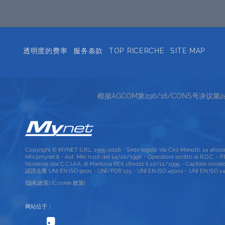
透明度的费率
服务条款
TOP RICERCHE
SITE MAP
根据AGCOM第296/18/CONS号决议
Copyright © MYNET S.R.L. 1995-2026 - Sede legale: Via Ciro Menotti, 14 461
info@mynet.it - Aut. Min. n.116 del 14/10/1996 - Operatore iscritto al R.O.C. - 
Iscrizione alla C.C.I.A.A. di Mantova REA 180021 il 22/12/1995 - Capitale social
認證企業 UNI EN ISO 9001 - UNI/PDR 125 - UNI EN ISO 45001 - UNI EN ISO 1400
[隐私政策]
[Cookie 政策]
网站位于：