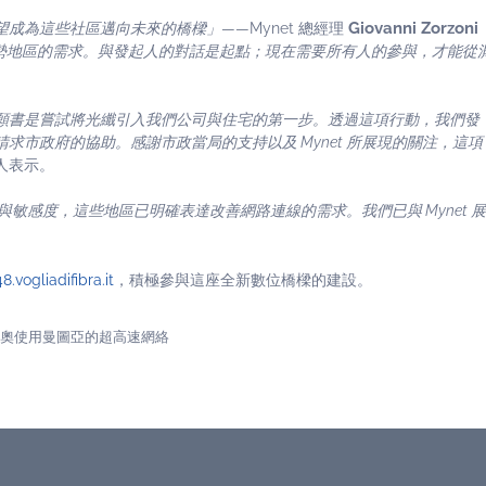
Giovanni Zorzoni
望成為這些社區邁向未來的橋樑」
——Mynet 總經理
勢地區的需求。與發起人的對話是起點；現在需要所有人的參與，才能從
願書是嘗試將光纖引入我們公司與住宅的第一步。透過這項行動，我們發
市政府的協助。感謝市政當局的支持以及 Mynet 所展現的關注，這項
人表示。
關注與敏感度，這些地區已明確表達改善網路連線的需求。我們已與 Myne
8.vogliadifibra.it
，積極參與這座全新數位橋樑的建設。
利維尼奧使用曼圖亞的超高速網絡