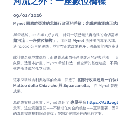
河流之外：一座數位橋樑
09/01/2026
Mynet 回應維亞達納北部行政區的呼籲：光纖網路測繪正式
維亞達納，2026 年 1 月 9 日。
針對一項已無法再拖延的迫切需求，
越河流：一座數位橋樑」
Mynet
。這正是
所推出的專案名稱。M
過 32,000 公里的網路，並宣布正式啟動程序，將高效能的超
此計畫名稱並非偶然，而是靈感來自橫跨奧廖河的經典浮橋——
象徵。透過本計畫，Mynet 希望打造一種全新的基礎建設，
落差所造成的孤立狀態。
北部行政區超過一百位連署請
這家深耕維吉利奧地區的企業，回應了
Matteo delle Chiaviche 與 Squarzanella。
在 Mynet
成果。
專屬平台
https://548.vogli
為使專案得以落實，Mynet 啟用了
意願。這些意願登記——不構成任何合約義務——至關重要，因
的真實需求規劃網路規模；並制定光纖延伸的執行方案。