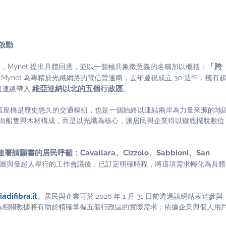
啟動
「跨
Mynet 提出具體回應，並以一個極具象徵意義的名稱加以概括：
ynet 為專精於光纖網路的電信營運商，去年慶祝成立 30 週年，擁有
維亞達納以北的五個行政區
高速連線帶入
。
這座橋是歷史悠久的交通樞紐，也是一個始終以連結兩岸為力量來源的地
不再由船隻與木材構成，而是以光纖為核心，讓居民與企業得以徹底擺脫數位
願書的居民呼籲：Cavallara、Cizzolo、Sabbioni、San
 管理層與發起人舉行的工作會議後，已訂定明確時程，將這項需求轉化為具體
adifibra.it
。居民與企業可於 2026 年 1 月 31 日前透過該網站表達參與
為相關數據將有助於精確掌握五個行政區的實際需求；依據企業與個人用