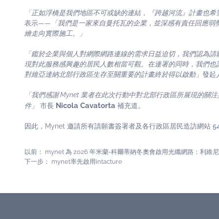
「正如浮橋是我們地區不可或缺的連結，『跨越河流』計畫也希
表示——
「我們是一家來自曼托瓦的企業，並深感有責任回應弱
繪走向實際施工。」
「鑑於企業與個人對網際網路連線的需求日益迫切，我們認為請
現對此服務感興趣的居民人數相當可觀。在連署的同時，我們也請求
對維亞達納北部行政區生存至關重要的計畫終於得以啟動」
發起
「我們感謝 Mynet 業者在此次行動中對北部行政區所展現的
Nicola Cavatorta
件」
市長
補充道。
因此，Mynet 邀請所有請願書簽署者及各行政區居民造訪網站
54
以前：
mynet 為 2026 年米蘭-科爾蒂納冬奧會啟用光纖網路：
下一步：
mynet率先啟用intacture