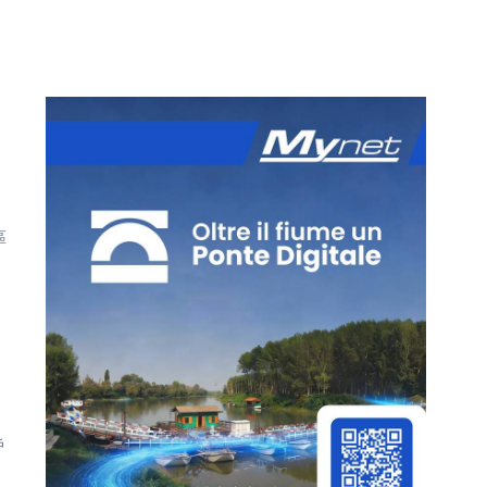
超
區
戶