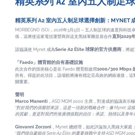
精英系列 A2 室內五人制足
精英系列 A2 室內五人制足球選擇創新：MYNET 成為
MORBEGNO (SO)，2026年3月5日 – 五人制足球的速度與科
直到2029
係，這將使這家電信運營商與這支黑綠軍團並肩合作
Serie A2 Élite 球隊的官方供應商
該協議使 Mynet 成為
，將超
「Faedo」體育館的自有基礎設施
1000/300 Mb
此次合作的技術核心是在 Faedo 體育館啟用
所有。得益於此項目，該場館將擁有穩定且高效的網絡連接，這
關重要。
聲明
Marco Manenti
，ASD MGM 2000 主席，對達成的協議表示
“對於我們的俱樂部來說，這是一項新的戰略合作：像 Mynet 
的貢獻，更是對我們所推廣價值觀的信任：承諾、熱情以及青年
Giovanni Zorzoni
，Mynet 總經理，如此評論加入黑綠大家庭
“我們很自豪能在 Serie A2 Élite 的重要挑戰中支持 ASD