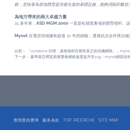
館，意味著為當地體育提供最先進的基礎設施，能夠消除距離並
為地方帶來的兩大卓越力量
ASD MGM 2000
25 多年來，
一直是松德里奧省的體育標杆。該
Mynet
在電信領域擁有超過 30 年的經驗，透過此次合作再
以前：
「curtatone 目標：讓每個村莊都有真正的光纖網路。」myne
下一步：
蒙蒂基亞裡貿易展覽會網絡速度提升至10g：mynet續簽技術
透明度的费率
服务条款
TOP RICERCHE
SITE MAP