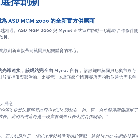
球選擇創新
 ASD MGM 2000 的全新官方供應商
ASD MGM 2000
Mynet
技卓越相遇。
與
正式宣布啟動一項戰略合作夥伴
年1月
。
寬頻創新直接帶到莫爾貝尼奧體育的核心。
ps 的光纖連接，該網絡完全由 Mynet 自有
。該設施歸莫爾貝尼奧市政府
對於支持俱樂部活動、比賽管理以及頂級全國聯賽所需的數位通信需求至
極大滿意：
這樣的領先企業決定將其品牌與 MGM 聯繫在一起。這一合作夥伴關係擴展了
成長。我們相信這將是一段富有成果且長久的合作關係。”
：
 MGM 2000。五人制足球是一項以速度與精準著稱的運動，這與 Mynet 在網