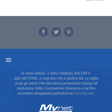
TRASPARENZA TARIFFARIA
Ai sensi dell’art. 2 della Delibera AGCOM n.
CARTA DEI SERVIZI
296/18/CONS, si segnala che a partire dal 23 luglio
2018 gli utenti che intendano presentare istanze di
TOP RICERCHE
risoluzione delle controversie dovranno a tal fine
accedere all’apposita piattaforma
Conciliaweb
.
SITE MAP