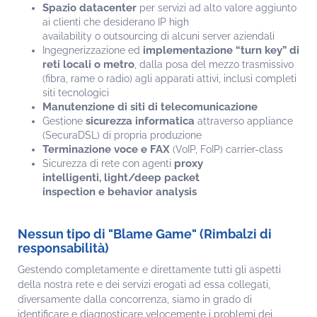
Spazio datacenter
per servizi ad alto valore aggiunto
ai clienti che desiderano IP high
availability o outsourcing di alcuni server aziendali
implementazione “turn key” di
Ingegnerizzazione ed
reti locali o metro
, dalla posa del mezzo trasmissivo
(fibra, rame o radio) agli apparati attivi, inclusi completi
siti tecnologici
Manutenzione di siti di telecomunicazione
sicurezza informatica
Gestione
attraverso appliance
(SecuraDSL) di propria produzione
Terminazione voce e FAX
(VoIP, FoIP) carrier-class
proxy
Sicurezza di rete con agenti
intelligenti, light/deep packet
inspection e behavior analysis
Nessun tipo di "Blame Game" (Rimbalzi di
responsabilità)
Gestendo completamente e direttamente tutti gli aspetti
della nostra rete e dei servizi erogati ad essa collegati,
diversamente dalla concorrenza, siamo in grado di
identificare e diagnosticare velocemente i problemi dei