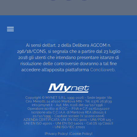
TRASPARENZA TARIFFARIA
Ai sensi dell’art. 2 della Delibera AGCOM n.
CARTA DEI SERVIZI
296/18/CONS, si segnala che a partire dal 23 luglio
2018 gli utenti che intendano presentare istanze di
TOP RICERCHE
risoluzione delle controversie dovranno a tal fine
accedere all’apposita piattaforma
Conciliaweb
.
SITE MAP
Copyright © MYNET S.R.L. 1995-2026 - Sede legale: Via
Ciro Menotti, 14 46100 Mantova MN - Tel. 0376 263639
info@mynet.it - Aut. Min. n.116 del 14/10/1996 -
Operatore iscritto al R.O.C. - P.IVA e C.F. 01762150207
Iscrizione alla C.C.I.A.A. di Mantova REA 180021 il
22/12/1995 - Capitale sociale I.V. 12.000.000€
AZIENDA CERTIFICATA UNI EN ISO 9001 - UNI/PDR 125 -
UNI EN ISO 45001 - UNI EN ISO 14001 - Cat.OS 19 Class.II
- UNI ISO/IEC 27001
[Privacy Policy]
[Cookie Policy]