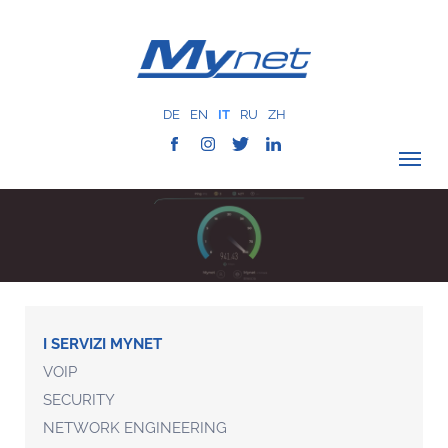
DE
EN
IT
RU
ZH
VERIFICA COPERTURA
AZIENDA
RETE
SERVIZI
MYNET
I SERVIZI MYNET
VOIP
CASE HISTORY
SECURITY
COMUNICAZIONE
NETWORK ENGINEERING
CONTATTI