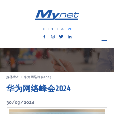
DE
EN
IT
RU
ZH
驗證覆蓋範圍
公司
网络服务
媒体发布
>
华为网络峰会2024
服务
华为网络峰会2024
MYNET
以往案例
30/09/2024
通讯
联系我们