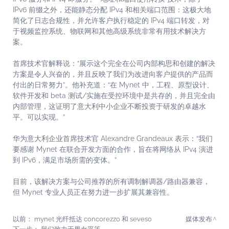
IPv6 前缀之外，还能静态分配 IPv4 和相关端口范围：这极大地
简化了日志合规性，并允许客户执行稳定的 IPv4 端口转发，对
于视频监控系统、物联网和其他高级系统非常有用技术解决方
案。
首席技术官解释说：“展示这个完全在公司内部构思和创建的解决
方案是令人兴奋的，并且反映了我们为改进向客户提供的产品而
付出的日常努力”。他补充道：“在 Mynet 中，工程、原型设计、
软件开发和 beta 测试/实施在受控环境中是共存的，并且完全由
内部管理，这证明了意大利中小企业不断投资于研发的卓越水
平。可以实现。”
华为意大利企业首席技术官 Alexandre Grandeaux 表示：“我们
要感谢 Mynet 在联合开发方面的合作，旨在将网络从 IPv4 演进
到 IPv6，满足市场所需的变体。”
目前，该解决方案与公司推荐的所有调制解调器/路由器兼容，
但 Mynet 专业人员正在努力进一步扩展其兼容性。
以前：
mynet 光纤抵达 concorezzo 和 seveso
媒体发布
下一步：
我们致力于男女平等