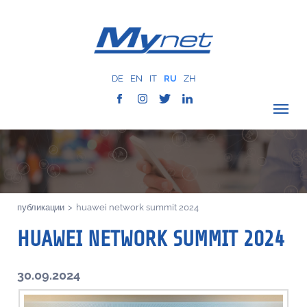
DE
EN
IT
RU
ZH
ПРОВЕРИТЬ ПОКРЫТИЕ
О КОМПАНИИ
СЕТЬ
публикации
>
huawei network summit 2024
УСЛУГИ
HUAWEI NETWORK SUMMIT 2024
MYNET
ИСТОРИЯ
30.09.2024
КОММУНИКАЦИЯ
КОНТАКТЫ