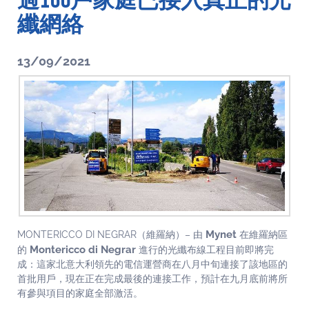
過160戶家庭已接入真正的光
纖網絡
13/09/2021
Mynet
MONTERICCO DI NEGRAR（維羅納）– 由
在維羅納區
Montericco di Negrar
的
進行的光纖布線工程目前即將完
成：這家北意大利領先的電信運營商在八月中旬連接了該地區的
首批用戶，現在正在完成最後的連接工作，預計在九月底前將所
有參與項目的家庭全部激活。