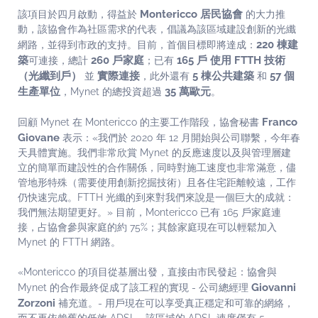
Montericco 居民協會
該項目於四月啟動，得益於
的大力推
動，該協會作為社區需求的代表，倡議為該區域建設創新的光纖
220 棟建
網路，並得到市政的支持。目前，首個目標即將達成：
築
260 戶家庭
165 戶
使用 FTTH 技術
可連接，總計
；已有
（光纖到戶）
實際連接
5 棟公共建築
57 個
並
，此外還有
和
生產單位
35 萬歐元
，Mynet 的總投資超過
。
Franco
回顧 Mynet 在 Montericco 的主要工作階段，協會秘書
Giovane
表示：«我們於 2020 年 12 月開始與公司聯繫，今年春
天具體實施。我們非常欣賞 Mynet 的反應速度以及與管理層建
立的簡單而建設性的合作關係，同時對施工速度也非常滿意，儘
管地形特殊（需要使用創新挖掘技術）且各住宅距離較遠，工作
仍快速完成。FTTH 光纖的到來對我們來說是一個巨大的成就：
我們無法期望更好。» 目前，Montericco 已有 165 戶家庭連
接，占協會參與家庭的約 75%；其餘家庭現在可以輕鬆加入
Mynet 的 FTTH 網路。
«Montericco 的項目從基層出發，直接由市民發起：協會與
Giovanni
Mynet 的合作最終促成了該工程的實現 - 公司總經理
Zorzoni
補充道。- 用戶現在可以享受真正穩定和可靠的網絡，