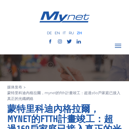
DE
EN
IT
RU
ZH
驗證覆蓋範圍
公司
网络服务
媒体发布
>
服务
蒙特里科迪內格拉爾，mynet的ftth計畫竣工：超過160戶家庭已接入
MYNET
真正的光纖網絡
蒙特里科迪內格拉爾，
以往案例
MYNET的FTTH計畫竣工：超
通讯
联系我们