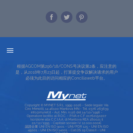
透明度的费率
根据AGCOM第296/18/CONS号决议第2条，应注意的
服务条款
是，从2018年7月23日起，打算提交争议解决请求的用户
必须为此目的访问相应的Conciliaweb平台。
TOP RICERCHE
SITE MAP
Copyright © MYNET S.R.L. 1995-2026 - Sede legale: Via
Ciro Menotti, 14 46100 Mantova MN - Tel. 0376 263639
info@mynet.it - Aut. Min. n.116 del 14/10/1996 -
Operatore iscritto al R.O.C. - P.IVA e C.F. 01762150207
Iscrizione alla C.C.I.A.A. di Mantova REA 180021 il
22/12/1995 - Capitale sociale I.V. 12.000.000€
認證企業 UNI EN ISO 9001 - UNI/PDR 125 - UNI EN ISO
45001 - UNI EN ISO 14001 - Cat.OS 19 Class.II - UNI