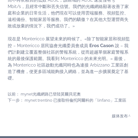
而不再依賴舊的低效 ADSL，該區域的 ADSL 速度僅有 5
Mbit/s，且經常中斷和丟失信號。我們的光纖網絡顯著改善了家
庭和企業的日常生活，他們現在可以使用雲端服務、視頻監控、
遠程備份、智能家居等服務。我們的驕傲？在其他大型運營商失
敗或放棄的情況下，我們成功了。»
現在是 Montericco 展望未來的時候了。«除了智能家居和視頻監
Eros Cason
控 – Montericco 居民協會光纖委員會成員
說 – 我
們計劃建立覆蓋整個社區的警報系統，從而超越單個家庭警報系
統的最後保護範圍。我看到 Montericco 的未來光明。» 最後，
為 Montericco 社區啟動光纖同時也為連接 Arbizzano 工業區創
造了機會，使更多區域能夠接入網絡，並為進一步擴展奠定了基
礎。
以前：
mynet光纖網路已登陸莫爾貝尼奧
下一步：
mynet trentino 已接取特倫托阿爾科的「linfano」工業區
媒体发布