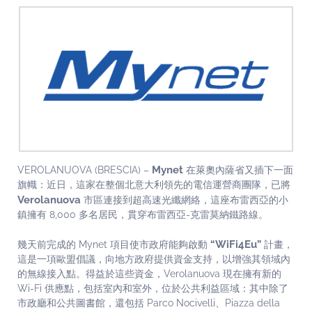
Mynet
VEROLANUOVA (BRESCIA) –
在萊奧內薩省又插下一面
旗幟：近日，這家在整個北意大利領先的電信運營商團隊，已將
Verolanuova
市區連接到超高速光纖網絡，這座布雷西亞的小
鎮擁有 8,000 多名居民，貫穿布雷西亞-克雷莫納鐵路線。
“WiFi4Eu”
幾天前完成的 Mynet 項目使市政府能夠啟動
計畫，
這是一項歐盟倡議，向地方政府提供資金支持，以增強其領域內
的無線接入點。得益於這些資金，Verolanuova 現在擁有新的
Wi-Fi 供應點，包括室內和室外，位於公共利益區域：其中除了
市政廳和公共圖書館，還包括 Parco Nocivelli、Piazza della