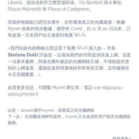
Libertà、游泳池和市立體育場區域、Via Bambini 與火車站、
Piazza Malvestiti 和 Piazza di Cadignano。
安裝的無線點已經完全運作，全部通過真正的光纖連接：根據
Mynet 收集的初步數據，儘管有 Covid，自 11 月 20 日以來，已
有超過一百名用戶自主連接到免費 Wi-Fi。
«我們在鎮內的戰略位置設置了免費 Wi-Fi 接入點 – 市長
Stefano Dotti
評論道 – 以便為我們的市民提供快速上網。這是
一項基本服務，與過去幾年建設的光纖網絡互補，不僅能提供更
快的上網速度，還能促進與周邊地區和世界的互聯，這些服務在
今天至關重要。»
如需更多信息，可聯繫 Mynet 辦公室：電話 030 6950909 –
sales@mynet.it
以前：
dosolo攜手mynet，探索真正的光纖網絡
下一步：
在加爾達湖畔利莫內，mynet 正在為居民用戶提供光纖網路
服務。
媒体发布