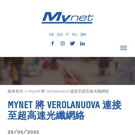
DE
EN
IT
RU
ZH
驗證覆蓋範圍
公司
网络服务
媒体发布
>
mynet 將 verolanuova 連接至超高速光纖網絡
服务
MYNET 將 VEROLANUOVA 連接
MYNET
以往案例
至超高速光纖網絡
通讯
22/01/2021
联系我们