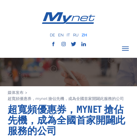
DE
EN
IT
RU
ZH
驗證覆蓋範圍
公司
网络服务
媒体发布
>
服务
超寬頻優惠券，mynet 搶佔先機，成為全國首家開闢此服務的公司
MYNET
超寬頻優惠券，MYNET 搶佔
以往案例
先機，成為全國首家開闢此
通讯
服務的公司
联系我们