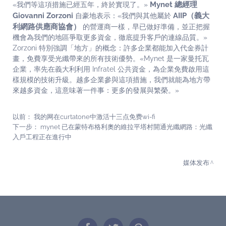
Mynet 總經理
«我們等這項措施已經五年，終於實現了。»
Giovanni Zorzoni
AIIP（義大
自豪地表示：«我們與其他屬於
利網路供應商協會）
的營運商一樣，早已做好準備，並正把握
機會為我們的地區爭取更多資金，徹底提升客戶的連線品質。»
Zorzoni 特別強調「地方」的概念：許多企業都能加入代金券計
畫，免費享受光纖帶來的所有技術優勢。«Mynet 是一家曼托瓦
企業，率先在義大利利用 Infratel 公共資金，為企業免費啟用這
樣規模的技術升級。越多企業參與這項措施，我們就能為地方帶
來越多資金，這意味著一件事：更多的發展與繁榮。»
以前：
我的网在curtatone中激活十三点免费wi-fi
下一步：
mynet 已在蒙特布格利奧的維拉平塔村開通光纖網路：光纖
入戶工程正在進行中
媒体发布