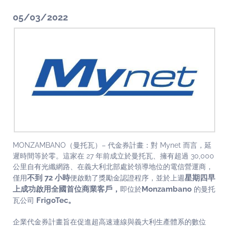
05/03/2022
MONZAMBANO（曼托瓦）– 代金券計畫：對 Mynet 而言，延
遲時間等於零。這家在 27 年前成立於曼托瓦、擁有超過 30,000
公里自有光纖網路、在義大利北部處於領導地位的電信營運商，
不到 72 小時
星期四早
僅用
便啟動了獎勵金認證程序，並於上週
上成功啟用全國首位商業客戶，
Monzambano
即位於
的曼托
FrigoTec。
瓦公司
企業代金券計畫旨在促進超高速連線與義大利生產體系的數位