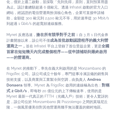
化，僅於上週二啟動，並採取「先到先得」原則，直到預算用盡
為止。該計畫總額超過 6 億歐元。透過 Infratel 啟動的官方入口
網站，經認證的電信營運商扮演核心角色，企業可直接申請補
助，金額從 300 歐元到 2,500 歐元不等，用於速率從 30 Mbit/s
到超過 1 Gbit/s 的超寬頻連線服務。
搶在所有競爭對手之前：
Mynet 反應迅速，
自 3 月 1 日代金券
成為首批啟動認證程序的義大利營
計畫開放以來，該公司不僅
運商之一，
全國
並在 Infratel 平台上登錄了首位受益企業，更是
首家在短短幾天內完成整個程序——從申請補助到最終啟用
——的營運商。
在 Mynet 的推動下，率先在義大利啟用的是 Monzambano 的
FrigoTec 公司。該公司成立十餘年，專門從事冷凍設備的銷售與
Andrea
技術支援，以及商業與工業製冷與空調，由負責人
Donaera
對稱
領導。Mynet 為 FrigoTec 啟用的連線極為出色：
式 2 Gbit/s
，即每秒 20 億位元的上下傳輸速率，使用的是
Mynet 最新一代真正的 FTTH（光纖入戶）技術；更令人驚訝的
是，該公司位於 Monzambano 與 Pozzolengo 之間的莫瑞尼丘
陵，一個風景優美但對其他營運商幾乎無法覆蓋的鄉村地區。