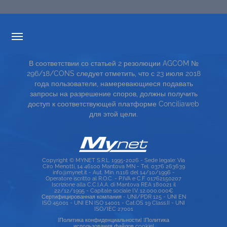
ПРОЗРАЧНОСТИ ТАРИФОВ
В соответствии со статьей 2 резолюции AGCOM №
СЕРВИСНАЯ КАРТА
296/18/CONS следует отметить, что с 23 июля 2018
года пользователи, намеревающиеся подавать
TOP RICERCHE
запросы на разрешение споров, должны получить
доступ к соответствующей платформе Conciliaweb
SITE MAP
для этой цели.
Copyright © MYNET S.R.L. 1995-2026 - Sede legale: Via
Ciro Menotti, 14 46100 Mantova MN - Tel. 0376 263639
info@mynet.it - Aut. Min. n.116 del 14/10/1996 -
Operatore iscritto al R.O.C. - P.IVA e C.F. 01762150207
Iscrizione alla C.C.I.A.A. di Mantova REA 180021 il
22/12/1995 - Capitale sociale I.V. 12.000.000€
Сертифицированная компания - UNI/PDR 125 - UNI EN
ISO 45001 - UNI EN ISO 14001 - Cat.OS 19 Class.II - UNI
ISO/IEC 27001
[Политика конфиденциальности]
[Политика
использования файлов cookie]