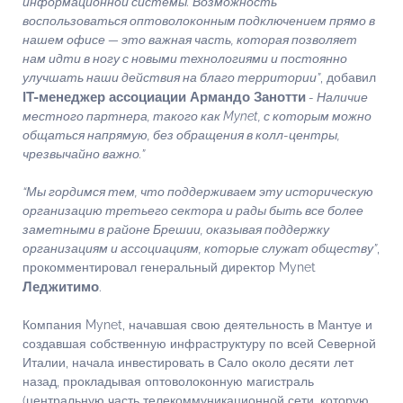
информационной системы. Возможность
воспользоваться оптоволоконным подключением прямо в
нашем офисе — это важная часть, которая позволяет
нам идти в ногу с новыми технологиями и постоянно
улучшать наши действия на благо территории”
, добавил
IT-менеджер ассоциации Армандо Занотти
- Наличие
местного партнера, такого как Mynet, с которым можно
общаться напрямую, без обращения в колл-центры,
чрезвычайно важно.”
“Мы гордимся тем, что поддерживаем эту историческую
организацию третьего сектора и рады быть все более
заметными в районе Брешии, оказывая поддержку
организациям и ассоциациям, которые служат обществу”
,
прокомментировал генеральный директор Mynet
Леджитимо
.
Компания Mynet, начавшая свою деятельность в Мантуе и
создавшая собственную инфраструктуру по всей Северной
Италии, начала инвестировать в Сало около десяти лет
назад, прокладывая оптоволоконную магистраль
(центральную часть телекоммуникационной сети, которую