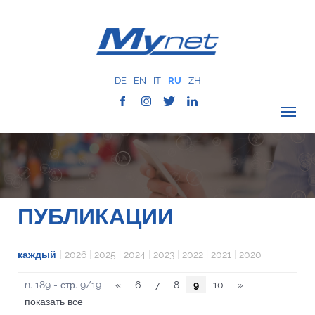
DE
EN
IT
RU
ZH
ПРОВЕРИТЬ ПОКРЫТИЕ
О КОМПАНИИ
СЕТЬ
ПУБЛИКАЦИИ
УСЛУГИ
MYNET
каждый
|
2026
|
2025
|
2024
|
2023
|
2022
|
2021
|
2020
ИСТОРИЯ
n. 189 - стр. 9/19
«
6
7
8
9
10
»
КОММУНИКАЦИЯ
показать все
КОНТАКТЫ