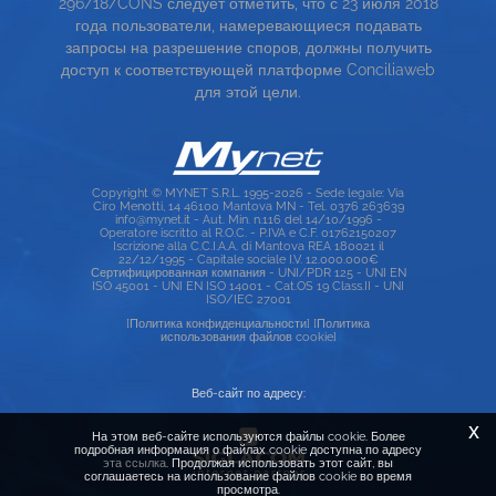
296/18/CONS следует отметить, что с 23 июля 2018
года пользователи, намеревающиеся подавать
TOP RICERCHE
запросы на разрешение споров, должны получить
доступ к соответствующей платформе Conciliaweb
SITE MAP
для этой цели.
Copyright © MYNET S.R.L. 1995-2026 - Sede legale: Via
Ciro Menotti, 14 46100 Mantova MN - Tel. 0376 263639
info@mynet.it - Aut. Min. n.116 del 14/10/1996 -
Operatore iscritto al R.O.C. - P.IVA e C.F. 01762150207
Iscrizione alla C.C.I.A.A. di Mantova REA 180021 il
22/12/1995 - Capitale sociale I.V. 12.000.000€
Сертифицированная компания - UNI/PDR 125 - UNI EN
ISO 45001 - UNI EN ISO 14001 - Cat.OS 19 Class.II - UNI
ISO/IEC 27001
[Политика конфиденциальности]
[Политика
использования файлов cookie]
Веб-сайт по адресу:
x
На этом веб-сайте используются файлы cookie. Более
подробная информация о файлах cookie доступна по адресу
эта ссылка
. Продолжая использовать этот сайт, вы
соглашаетесь на использование файлов cookie во время
просмотра.