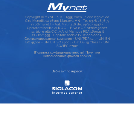
Copyright © MYNET S.R.L. 1995-2026 - Sede legale: Via
Ciro Menotti, 14 46100 Mantova MN - Tel. 0376 263639
info@mynet.it - Aut. Min. n.116 del 14/10/1996 -
Operatore iscritto al R.O.C. - P.IVA e C.F. 01762150207
Iscrizione alla C.C.I.A.A. di Mantova REA 180021 il
22/12/1995 - Capitale sociale I.V. 12.000.000€
Сертифицированная компания - UNI/PDR 125 - UNI EN
ISO 45001 - UNI EN ISO 14001 - Cat.OS 19 Class.II - UNI
ISO/IEC 27001
[Политика конфиденциальности]
[Политика
использования файлов cookie]
Веб-сайт по адресу: