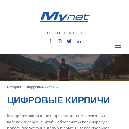
DE
EN
IT
RU
ZH
ПРОВЕРИТЬ ПОКРЫТИЕ
О КОМПАНИИ
СЕТЬ
история
>
цифровые кирпичи
УСЛУГИ
ЦИФРОВЫЕ КИРПИЧИ
MYNET
ИСТОРИЯ
Мы представили проект прокладки оптоволоконных
КОММУНИКАЦИЯ
кабелей в деревне, чтобы обеспечить сверхширокую
КОНТАКТЫ
полосу пропускания прямо в доме: интеллектуальная