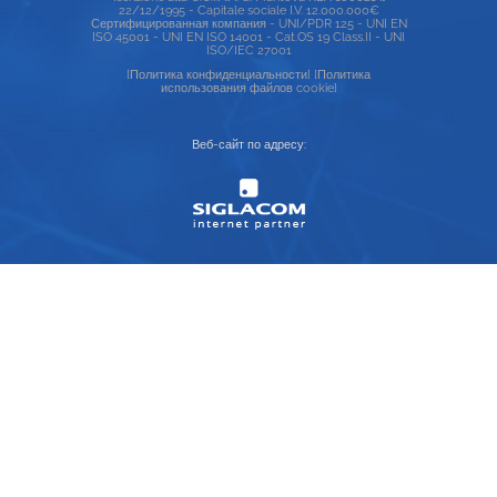
22/12/1995 - Capitale sociale I.V. 12.000.000€
Сертифицированная компания - UNI/PDR 125 - UNI EN
ISO 45001 - UNI EN ISO 14001 - Cat.OS 19 Class.II - UNI
ISO/IEC 27001
[Политика конфиденциальности]
[Политика
использования файлов cookie]
Веб-сайт по адресу: