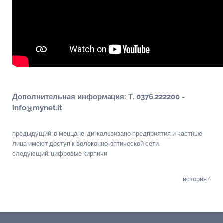
Дополнительная информация: Т. 0376.222200 -
info@mynet.it
предыдущий:
в меццане-ди-кальвизано предприятия и частные
лица имеют доступ к волоконно-оптической сети.
следующий:
цифровые кирпичи
история