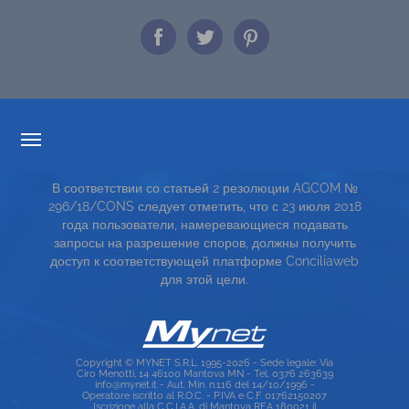
ПРОЗРАЧНОСТИ ТАРИФОВ
В соответствии со статьей 2 резолюции AGCOM №
СЕРВИСНАЯ КАРТА
296/18/CONS следует отметить, что с 23 июля 2018
года пользователи, намеревающиеся подавать
TOP RICERCHE
запросы на разрешение споров, должны получить
доступ к соответствующей платформе Conciliaweb
SITE MAP
для этой цели.
Copyright © MYNET S.R.L. 1995-2026 - Sede legale: Via
Ciro Menotti, 14 46100 Mantova MN - Tel. 0376 263639
info@mynet.it - Aut. Min. n.116 del 14/10/1996 -
Operatore iscritto al R.O.C. - P.IVA e C.F. 01762150207
Iscrizione alla C.C.I.A.A. di Mantova REA 180021 il