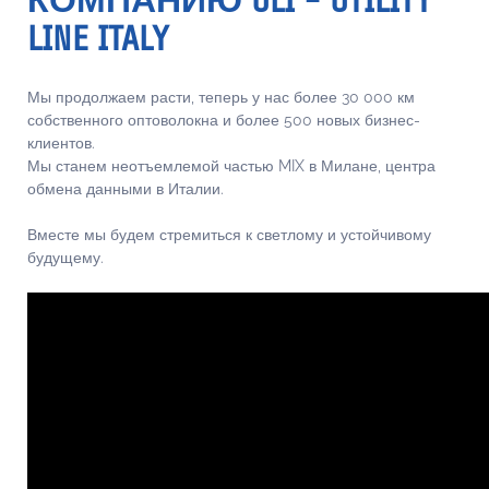
КОМПАНИЮ ULI - UTILITY
LINE ITALY
Мы продолжаем расти, теперь у нас более 30 000 км
собственного оптоволокна и более 500 новых бизнес-
клиентов.
Мы станем неотъемлемой частью MIX в Милане, центра
обмена данными в Италии.
Вместе мы будем стремиться к светлому и устойчивому
будущему.