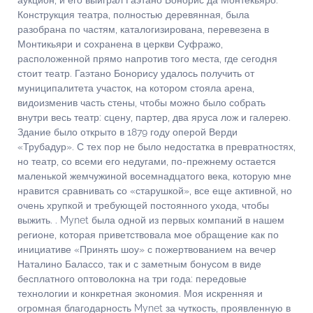
аукцион, и его выиграл Гаэтано Бонорис да Монтекьяро.
Конструкция театра, полностью деревянная, была
разобрана по частям, каталогизирована, перевезена в
Монтикьяри и сохранена в церкви Суфражо,
расположенной прямо напротив того места, где сегодня
стоит театр. Гаэтано Бонорису удалось получить от
муниципалитета участок, на котором стояла арена,
видоизменив часть стены, чтобы можно было собрать
внутри весь театр: сцену, партер, два яруса лож и галерею.
Здание было открыто в 1879 году оперой Верди
«Трубадур». С тех пор не было недостатка в превратностях,
но театр, со всеми его недугами, по-прежнему остается
маленькой жемчужиной восемнадцатого века, которую мне
нравится сравнивать со «старушкой», все еще активной, но
очень хрупкой и требующей постоянного ухода, чтобы
выжить. . Mynet была одной из первых компаний в нашем
регионе, которая приветствовала мое обращение как по
инициативе «Принять шоу» с пожертвованием на вечер
Наталино Балассо, так и с заметным бонусом в виде
бесплатного оптоволокна на три года: передовые
технологии и конкретная экономия. Моя искренняя и
огромная благодарность Mynet за чуткость, проявленную в