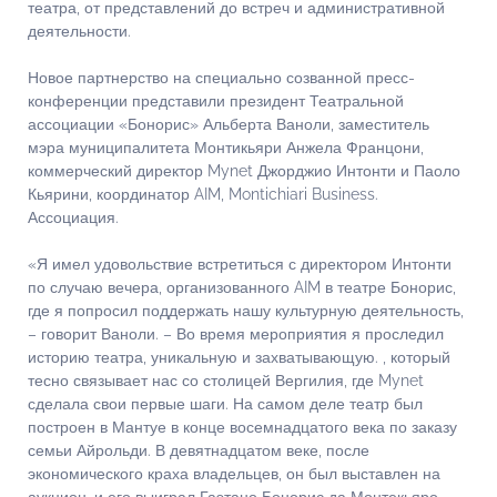
театра, от представлений до встреч и административной
деятельности.
Новое партнерство на специально созванной пресс-
конференции представили президент Театральной
ассоциации «Бонорис» Альберта Ваноли, заместитель
мэра муниципалитета Монтикьяри Анжела Францони,
коммерческий директор Mynet Джорджио Интонти и Паоло
Кьярини, координатор AIM, Montichiari Business.
Ассоциация.
«Я имел удовольствие встретиться с директором Интонти
по случаю вечера, организованного AIM в театре Бонорис,
где я попросил поддержать нашу культурную деятельность,
– говорит Ваноли. – Во время мероприятия я проследил
историю театра, уникальную и захватывающую. , который
тесно связывает нас со столицей Вергилия, где Mynet
сделала свои первые шаги. На самом деле театр был
построен в Мантуе в конце восемнадцатого века по заказу
семьи Айрольди. В девятнадцатом веке, после
экономического краха владельцев, он был выставлен на