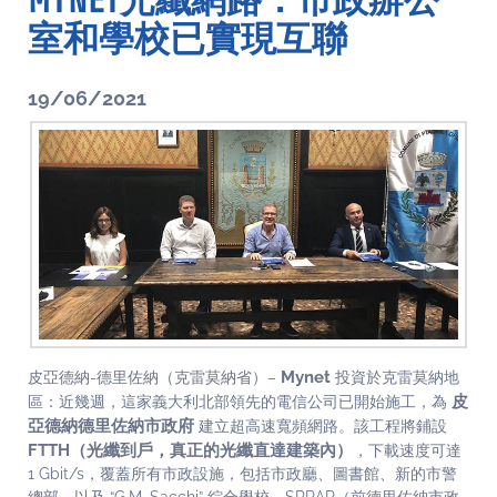
MYNET光纖網路：市政辦公
室和學校已實現互聯
19/06/2021
Mynet
皮亞德納-德里佐納（克雷莫納省）–
投資於克雷莫納地
皮
區：近幾週，這家義大利北部領先的電信公司已開始施工，為
亞德納德里佐納市政府
建立超高速寬頻網路。該工程將鋪設
FTTH（光纖到戶，真正的光纖直達建築內）
，下載速度可達
1 Gbit/s，覆蓋所有市政設施，包括市政廳、圖書館、新的市警