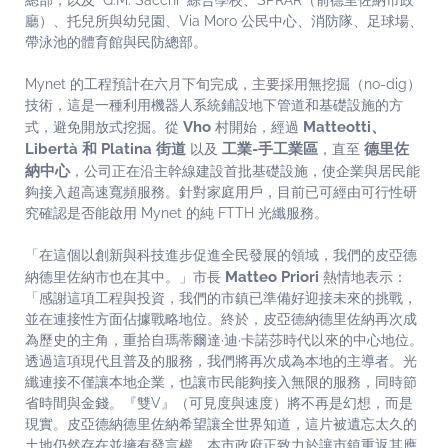
總部，以及 “G.M. Sacchi” 綜合學校、SPRAR（前德里佐納市政
廳）、托兒所與幼兒園、Via Moro 公民中心、消防隊、足球場、
帶泳池的體育館與民防總部。
Mynet 的工程預計在六月下旬完成，主要採用無挖掘（no-dig）
技術，這是一種利用機器人系統鋪設地下管道和基礎設施的方
Vho
Matteotti、
式，避免開放式挖掘。從
村開始，經過
Libertà 和 Platina 街道
工業-手工業區
德里佐
以及
，直至
納中心
，公司正在沿主幹線建設首批基礎設施，使企業與居民能
夠接入超高速寬頻服務。針對家庭用戶，目前已可經由可行性研
究確認是否能啟用 Mynet 的純 FTTH 光纖服務。
「在這個以創新與科技進步促進全民發展的領域，我們的皮亞德
Matteo Priori
納德里佐納市也在其中。」市長
熱情地表示：
「感謝這項工程與投資，我們的市鎮已準備好迎接未來的挑戰，
並在連接性方面佔據戰略地位。終於，皮亞德納德里佐納再次成
為歷史的主角，重拾自瑪蒂爾達·迪·卡諾莎時代以來的中心地位。
透過這項現代且普及的服務，我們將再次成為本地的主導者。光
纖連接不僅讓本地企業，也讓市民能夠接入無限的服務，同時節
省時間與金錢。『雙V』（可見度與速度）將不再是幻想，而是
現實。皮亞德納德里佐納希望讓全世界知道，這片被遺忘太久的
土地仍然存在並擁有發言權。本市政府正致力於讓市鎮重返其應