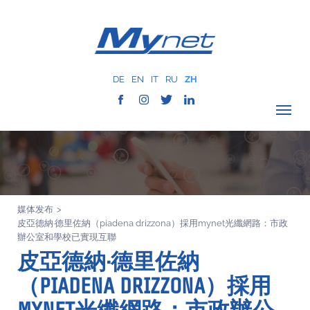
DE
EN
IT
RU
ZH
驗證覆蓋範圍
公司
网络服务
媒体发布
>
服务
皮亞德納·德里佐納（piadena drizzona）採用mynet光纖網路：市政
MYNET
辦公室和學校已實現互聯
皮亞德納·德里佐納
以往案例
（PIADENA DRIZZONA）採用
通讯
联系我们