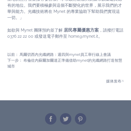
有的地位。我們要積極參與這個不斷變化的世界，展示我們的才
華與能力。光纖技術將在 Mynet 的專業協助下幫助我們實現這
一切。」
居民專屬優惠方案
如欲與 Mynet 團隊預約並了解
，請撥打電話
0376 22 22 00 或發送電子郵件至 home@mynet.it。
以前：
馬爾切西內光纖網路：週四與mynet員工舉行線上會議
下一步：
布倫佐內蘇爾加爾達正準備借助mynet的光纖網路打造智慧
城市
媒体发布