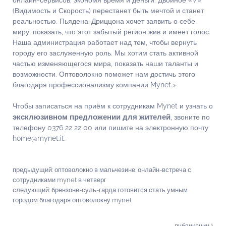
онлайн-сервисов, экономя время и деньги. Двойное «V»
(Видимость и Скорость) перестанет быть мечтой и станет
реальностью. Пьядена-Дриццона хочет заявить о себе
миру, показать, что этот забытый регион жив и имеет голос.
Наша администрация работает над тем, чтобы вернуть
городу его заслуженную роль. Мы хотим стать активной
частью изменяющегося мира, показать наши таланты и
возможности. Оптоволокно поможет нам достичь этого
благодаря профессионализму компании Mynet.»
Чтобы записаться на приём к сотрудникам Mynet и узнать о
эксклюзивном предложении для жителей
, звоните по
телефону 0376 22 22 00 или пишите на электронную почту
home@mynet.it.
предыдущий:
оптоволокно в мальчезине: онлайн-встреча с
сотрудниками mynet в четверг
следующий:
брензоне-суль-гарда готовится стать умным
городом благодаря оптоволокну mynet
публикации