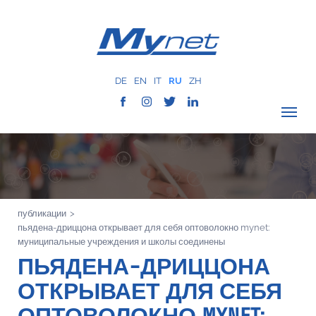
DE
EN
IT
RU
ZH
ПРОВЕРИТЬ ПОКРЫТИЕ
О КОМПАНИИ
СЕТЬ
публикации
>
УСЛУГИ
пьядена-дриццона открывает для себя оптоволокно mynet:
MYNET
муниципальные учреждения и школы соединены
ПЬЯДЕНА-ДРИЦЦОНА
ИСТОРИЯ
ОТКРЫВАЕТ ДЛЯ СЕБЯ
КОММУНИКАЦИЯ
КОНТАКТЫ