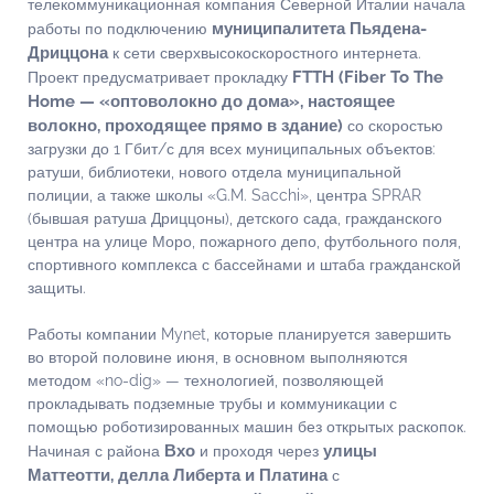
телекоммуникационная компания Северной Италии начала
муниципалитета Пьядена-
работы по подключению
Дриццона
к сети сверхвысокоскоростного интернета.
FTTH (Fiber To The
Проект предусматривает прокладку
Home — «оптоволокно до дома», настоящее
волокно, проходящее прямо в здание)
со скоростью
загрузки до 1 Гбит/с для всех муниципальных объектов:
ратуши, библиотеки, нового отдела муниципальной
полиции, а также школы «G.M. Sacchi», центра SPRAR
(бывшая ратуша Дриццоны), детского сада, гражданского
центра на улице Моро, пожарного депо, футбольного поля,
спортивного комплекса с бассейнами и штаба гражданской
защиты.
Работы компании Mynet, которые планируется завершить
во второй половине июня, в основном выполняются
методом «no-dig» — технологией, позволяющей
прокладывать подземные трубы и коммуникации с
помощью роботизированных машин без открытых раскопок.
Вхо
улицы
Начиная с района
и проходя через
Маттеотти, делла Либерта и Платина
с