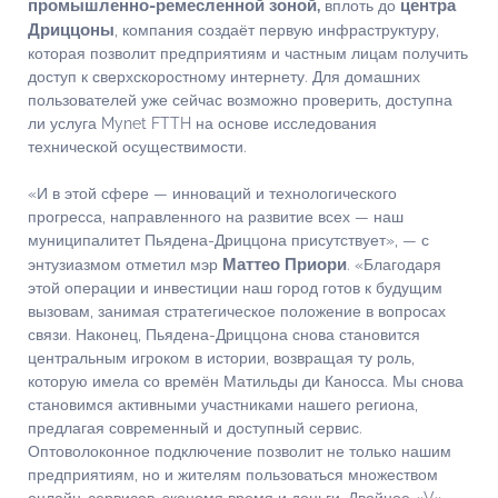
промышленно-ремесленной зоной,
центра
вплоть до
Дриццоны
, компания создаёт первую инфраструктуру,
которая позволит предприятиям и частным лицам получить
доступ к сверхскоростному интернету. Для домашних
пользователей уже сейчас возможно проверить, доступна
ли услуга Mynet FTTH на основе исследования
технической осуществимости.
«И в этой сфере — инноваций и технологического
прогресса, направленного на развитие всех — наш
муниципалитет Пьядена-Дриццона присутствует», — с
Маттео Приори
энтузиазмом отметил мэр
. «Благодаря
этой операции и инвестиции наш город готов к будущим
вызовам, занимая стратегическое положение в вопросах
связи. Наконец, Пьядена-Дриццона снова становится
центральным игроком в истории, возвращая ту роль,
которую имела со времён Матильды ди Каносса. Мы снова
становимся активными участниками нашего региона,
предлагая современный и доступный сервис.
Оптоволоконное подключение позволит не только нашим
предприятиям, но и жителям пользоваться множеством