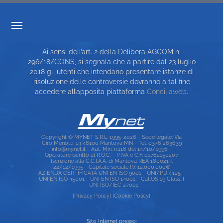
TRASPARENZA TARIFFARIA
Ai sensi dell’art. 2 della Delibera AGCOM n.
CARTA DEI SERVIZI
296/18/CONS, si segnala che a partire dal 23 luglio
2018 gli utenti che intendano presentare istanze di
TOP RICERCHE
risoluzione delle controversie dovranno a tal fine
accedere all’apposita piattaforma
Conciliaweb
.
SITE MAP
Copyright © MYNET S.R.L. 1995-2026 - Sede legale: Via
Ciro Menotti, 14 46100 Mantova MN - Tel. 0376 263639
info@mynet.it - Aut. Min. n.116 del 14/10/1996 -
Operatore iscritto al R.O.C. - P.IVA e C.F. 01762150207
Iscrizione alla C.C.I.A.A. di Mantova REA 180021 il
22/12/1995 - Capitale sociale I.V. 12.000.000€
AZIENDA CERTIFICATA UNI EN ISO 9001 - UNI/PDR 125 -
UNI EN ISO 45001 - UNI EN ISO 14001 - Cat.OS 19 Class.II
- UNI ISO/IEC 27001
[Privacy Policy]
[Cookie Policy]
Sito Internet presso: