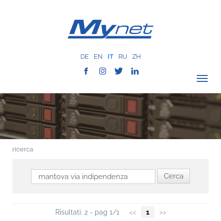
DE
EN
IT
RU
ZH
VERIFICA COPERTURA
AZIENDA
RETE
ricerca
SERVIZI
MYNET
CASE HISTORY
COMUNICAZIONE
Risultati: 2 - pag 1/1
<<
1
>>
CONTATTI