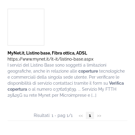
MyNet.it, Listino base, Fibra ottica, ADSL
https://www.mynet.it/it-it/listino-base.aspx
I servizi del Listino Base sono soggetti a limitazioni
geografiche, anche in relazione alle
coperture
tecnologiche
e commerciali della singola sede utente. Per verificare le
disponibilità di servizio contattaci tramite il form su
Verifica
copertura
o al numero 0376263639. ... Servizio My FTTH
25&25G su rete Mynet per Microimprese e [...]
Risultati: 1 - pag 1/1
<<
1
>>