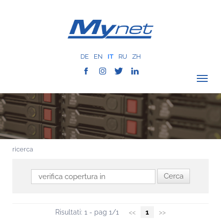
DE
EN
IT
RU
ZH
VERIFICA COPERTURA
AZIENDA
RETE
ricerca
SERVIZI
MYNET
CASE HISTORY
COMUNICAZIONE
Risultati: 1 - pag 1/1
<<
1
>>
CONTATTI