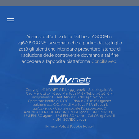
TRASPARENZA TARIFFARIA
Ai sensi dell’art. 2 della Delibera AGCOM n.
CARTA DEI SERVIZI
296/18/CONS, si segnala che a partire dal 23 luglio
2018 gli utenti che intendano presentare istanze di
TOP RICERCHE
risoluzione delle controversie dovranno a tal fine
accedere all’apposita piattaforma
Conciliaweb
.
SITE MAP
Copyright © MYNET S.R.L. 1995-2026 - Sede legale: Via
Ciro Menotti, 14 46100 Mantova MN - Tel. 0376 263639
info@mynet.it - Aut. Min. n.116 del 14/10/1996 -
Operatore iscritto al R.O.C. - P.IVA e C.F. 01762150207
Iscrizione alla C.C.I.A.A. di Mantova REA 180021 il
22/12/1995 - Capitale sociale I.V. 12.000.000€
AZIENDA CERTIFICATA UNI EN ISO 9001 - UNI/PDR 125 -
UNI EN ISO 45001 - UNI EN ISO 14001 - Cat.OS 19 Class.II
- UNI ISO/IEC 27001
[Privacy Policy]
[Cookie Policy]