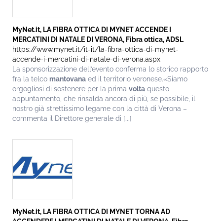
MyNet.it, LA FIBRA OTTICA DI MYNET ACCENDE I
MERCATINI DI NATALE DI VERONA, Fibra ottica, ADSL
https://www.mynet.it/it-it/la-fibra-ottica-di-mynet-
accende-i-mercatini-di-natale-di-verona.aspx
La sponsorizzazione dell’evento conferma lo storico rapporto
fra la telco
mantovana
ed il territorio veronese.«Siamo
orgogliosi di sostenere per la prima
volta
questo
appuntamento, che rinsalda ancora di più, se possibile, il
nostro già strettissimo legame con la città di Verona –
commenta il Direttore generale di [...]
MyNet.it, LA FIBRA OTTICA DI MYNET TORNA AD