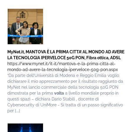
MyNet.it, MANTOVA È LA PRIMA CITTA’ AL MONDO AD AVERE
LA TECNOLOGIA IPERVELOCE 50G PON, Fibra ottica, ADSL
https://www.mynet.it/it-it/mantova-e-la-prima-citta-al-
mondo-ad-avere-la-tecnologia-iperveloce-50g-pon.aspx
“Da parte dell’Università di Modena e Reggio Emilia voglio
dichiarare il mio apprezzamento per il risultato raggiunto da
MyNet nel lancio commerciale della tecnologia 50G PON
dimostrata per la prima
volta
a livello mondiale proprio in
questi spazi – dichiara Dario Stabili , docente di
Cybersecurity di UniMore - Si tratta di un passo significativo
per [...]