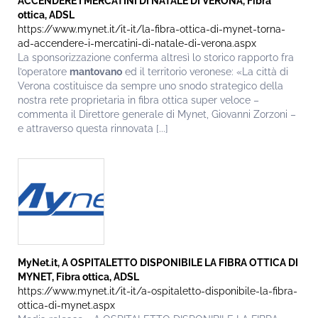
ACCENDERE I MERCATINI DI NATALE DI VERONA, Fibra
ottica, ADSL
https://www.mynet.it/it-it/la-fibra-ottica-di-mynet-torna-
ad-accendere-i-mercatini-di-natale-di-verona.aspx
La sponsorizzazione conferma altresì lo storico rapporto fra
l’operatore
mantovano
ed il territorio veronese: «La città di
Verona costituisce da sempre uno snodo strategico della
nostra rete proprietaria in fibra ottica super veloce –
commenta il Direttore generale di Mynet, Giovanni Zorzoni –
e attraverso questa rinnovata [...]
MyNet.it, A OSPITALETTO DISPONIBILE LA FIBRA OTTICA DI
MYNET, Fibra ottica, ADSL
https://www.mynet.it/it-it/a-ospitaletto-disponibile-la-fibra-
ottica-di-mynet.aspx