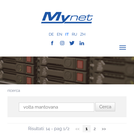
DE
EN
IT
RU
ZH
VERIFICA COPERTURA
AZIENDA
RETE
ricerca
SERVIZI
MYNET
CASE HISTORY
COMUNICAZIONE
Risultati: 14 - pag 1/2
<<
1
2
>>
CONTATTI