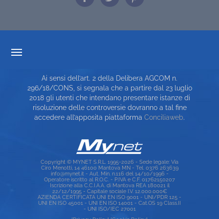
TRASPARENZA TARIFFARIA
Ai sensi dell’art. 2 della Delibera AGCOM n.
CARTA DEI SERVIZI
296/18/CONS, si segnala che a partire dal 23 luglio
2018 gli utenti che intendano presentare istanze di
TOP RICERCHE
risoluzione delle controversie dovranno a tal fine
accedere all’apposita piattaforma
Conciliaweb
.
SITE MAP
Copyright © MYNET S.R.L. 1995-2026 - Sede legale: Via
Ciro Menotti, 14 46100 Mantova MN - Tel. 0376 263639
info@mynet.it - Aut. Min. n.116 del 14/10/1996 -
Operatore iscritto al R.O.C. - P.IVA e C.F. 01762150207
Iscrizione alla C.C.I.A.A. di Mantova REA 180021 il
22/12/1995 - Capitale sociale I.V. 12.000.000€
AZIENDA CERTIFICATA UNI EN ISO 9001 - UNI/PDR 125 -
UNI EN ISO 45001 - UNI EN ISO 14001 - Cat.OS 19 Class.II
- UNI ISO/IEC 27001