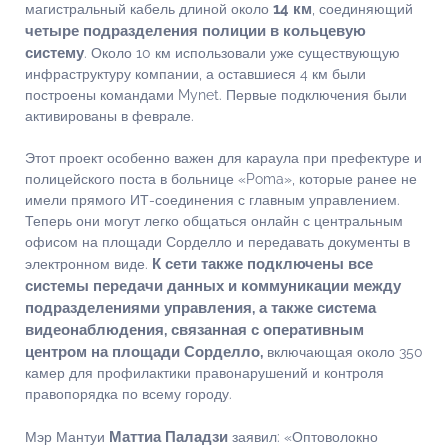
14 км
магистральный кабель длиной около
, соединяющий
четыре подразделения полиции в кольцевую
систему
. Около 10 км использовали уже существующую
инфраструктуру компании, а оставшиеся 4 км были
построены командами Mynet. Первые подключения были
активированы в феврале.
Этот проект особенно важен для караула при префектуре и
полицейского поста в больнице «Poma», которые ранее не
имели прямого ИТ-соединения с главным управлением.
Теперь они могут легко общаться онлайн с центральным
офисом на площади Сорделло и передавать документы в
К сети также подключены все
электронном виде.
системы передачи данных и коммуникации между
подразделениями управления, а также система
видеонаблюдения, связанная с оперативным
центром на площади Сорделло,
включающая около 350
камер для профилактики правонарушений и контроля
правопорядка по всему городу.
Маттиа Паладзи
Мэр Мантуи
заявил: «Оптоволокно