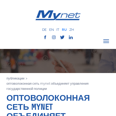
DE
EN
IT
RU
ZH
ПРОВЕРИТЬ ПОКРЫТИЕ
О КОМПАНИИ
СЕТЬ
публикации
>
УСЛУГИ
оптоволоконная сеть mynet объединяет управления
MYNET
государственной полиции
ОПТОВОЛОКОННАЯ
ИСТОРИЯ
СЕТЬ MYNET
КОММУНИКАЦИЯ
КОНТАКТЫ