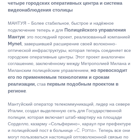
четыре городских оперативных центра и система
видеонаблюдения столицы
МАНТУЯ – Более стабильное, быстрое и надёжное
Полицейского управления
подключение теперь и для
Мантуи
: это последний проект, реализованный компанией
Mynet
, завершившей расширение своей волоконно-
оптической инфраструктуры, которая теперь соединяет все
городские оперативные центры. Этот проект аналогичен
соглашению, заключённому между Метрополией Милана и
но превосходит
Миланским полицейским управлением,
его по применяемым технологиям и срокам
реализации,
первым подобным проектом в
став
регионе
.
Мантyйский оператор телекоммуникаций, лидер на севере
Италии, создал выделенную сеть для Государственной
полиции, которая включает штаб-квартиру на площади
Сорделло, казарму «Сольферино», караул при префектуре
и полицейский пост в больнице «C. Poma». Теперь все они
могут пользоваться настоящей оптоволоконной связью по