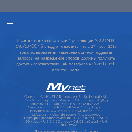
ПРОЗРАЧНОСТИ ТАРИФОВ
В соответствии со статьей 2 резолюции AGCOM №
СЕРВИСНАЯ КАРТА
296/18/CONS следует отметить, что с 23 июля 2018
года пользователи, намеревающиеся подавать
TOP RICERCHE
запросы на разрешение споров, должны получить
доступ к соответствующей платформе Conciliaweb
SITE MAP
для этой цели.
Copyright © MYNET S.R.L. 1995-2026 - Sede legale: Via
Ciro Menotti, 14 46100 Mantova MN - Tel. 0376 263639
info@mynet.it - Aut. Min. n.116 del 14/10/1996 -
Operatore iscritto al R.O.C. - P.IVA e C.F. 01762150207
Iscrizione alla C.C.I.A.A. di Mantova REA 180021 il
22/12/1995 - Capitale sociale I.V. 12.000.000€
Сертифицированная компания - UNI/PDR 125 - UNI EN
ISO 45001 - UNI EN ISO 14001 - Cat.OS 19 Class.II - UNI
ISO/IEC 27001
[Политика конфиденциальности]
[Политика