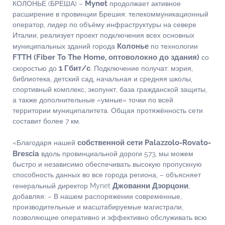
Mynet
КОЛОНЬЕ (БРЕША) –
продолжает активное
расширение в провинции Брешия: телекоммуникационный
оператор, лидер по объёму инфраструктуры на севере
Италии, реализует проект подключения всех основных
Колонье
муниципальных зданий города
по технологии
FTTH (Fiber To The Home, оптоволокно до здания)
со
1 Гбит/с
скоростью до
. Подключение получат: мэрия,
библиотека, детский сад, начальная и средняя школы,
спортивный комплекс, экопункт, база гражданской защиты,
а также дополнительные «умные» точки по всей
территории муниципалитета. Общая протяжённость сети
составит более 7 км.
собственной сети Palazzolo-Rovato-
«Благодаря нашей
Brescia
вдоль провинциальной дороги 573, мы можем
быстро и независимо обеспечивать высокую пропускную
способность данных во все города региона, – объясняет
Джованни Дзорцони
генеральный директор Mynet
,
добавляя: – В нашем распоряжении современные,
производительные и масштабируемые магистрали,
позволяющие оперативно и эффективно обслуживать всю