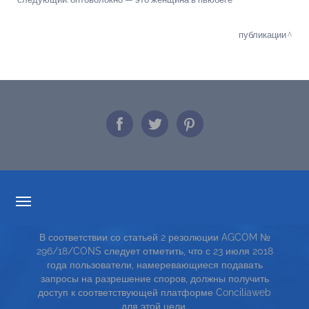
публикации
ПРОЗРАЧНОСТИ ТАРИФОВ
В соответствии со статьей 2 резолюции AGCOM №
СЕРВИСНАЯ КАРТА
296/18/CONS следует отметить, что с 23 июля 2018
года пользователи, намеревающиеся подавать
TOP RICERCHE
запросы на разрешение споров, должны получить
доступ к соответствующей платформе Conciliaweb
SITE MAP
для этой цели.