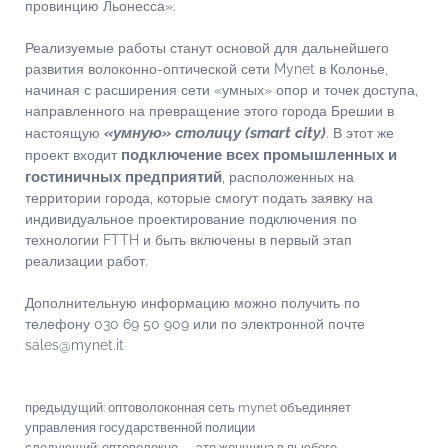
провинцию Льонесса».
Реализуемые работы станут основой для дальнейшего
развития волоконно-оптической сети Mynet в Колонье,
начиная с расширения сети «умных» опор и точек доступа,
направленного на превращение этого города Брешии в
«умную» столицу (smart city)
настоящую
. В этот же
подключение всех промышленных и
проект входит
гостиничных предприятий
, расположенных на
территории города, которые смогут подать заявку на
индивидуальное проектирование подключения по
технологии FTTH и быть включены в первый этап
реализации работ.
Дополнительную информацию можно получить по
телефону 030 69 50 909 или по электронной почте
sales@mynet.it
предыдущий:
оптоволоконная сеть mynet объединяет
управления государственной полиции
следующий:
оптоволокно — это женщина в пьюбеге