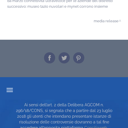
da marzo connettivita’ ultraveloce per le aziende del distretto
successivo:
museo tazio nuvolari e mynet corrono insieme
media release
TRASPARENZA TARIFFARIA
Ai sensi dell’art. 2 della Delibera AGCOM n.
CARTA DEI SERVIZI
296/18/CONS, si segnala che a partire dal 23 luglio
2018 gli utenti che intendano presentare istanze di
TOP RICERCHE
risoluzione delle controversie dovranno a tal fine
accedere all’apposita piattaforma
Conciliaweb
.