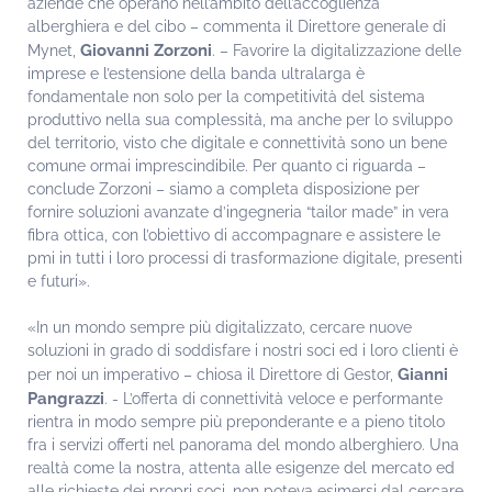
aziende che operano nell’ambito dell’accoglienza
alberghiera e del cibo – commenta il Direttore generale di
Giovanni Zorzoni
Mynet,
. – Favorire la digitalizzazione delle
imprese e l’estensione della banda ultralarga è
fondamentale non solo per la competitività del sistema
produttivo nella sua complessità, ma anche per lo sviluppo
del territorio, visto che digitale e connettività sono un bene
comune ormai imprescindibile. Per quanto ci riguarda –
conclude Zorzoni – siamo a completa disposizione per
fornire soluzioni avanzate d’ingegneria “tailor made” in vera
fibra ottica, con l’obiettivo di accompagnare e assistere le
pmi in tutti i loro processi di trasformazione digitale, presenti
e futuri».
«In un mondo sempre più digitalizzato, cercare nuove
soluzioni in grado di soddisfare i nostri soci ed i loro clienti è
Gianni
per noi un imperativo – chiosa il Direttore di Gestor,
Pangrazzi
. - L’offerta di connettività veloce e performante
rientra in modo sempre più preponderante e a pieno titolo
fra i servizi offerti nel panorama del mondo alberghiero. Una
realtà come la nostra, attenta alle esigenze del mercato ed
alle richieste dei propri soci, non poteva esimersi dal cercare