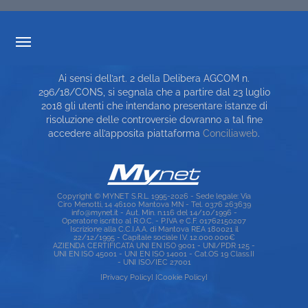
TRASPARENZA TARIFFARIA
Ai sensi dell’art. 2 della Delibera AGCOM n.
CARTA DEI SERVIZI
296/18/CONS, si segnala che a partire dal 23 luglio
2018 gli utenti che intendano presentare istanze di
TOP RICERCHE
risoluzione delle controversie dovranno a tal fine
accedere all’apposita piattaforma
Conciliaweb
.
SITE MAP
Copyright © MYNET S.R.L. 1995-2026 - Sede legale: Via
Ciro Menotti, 14 46100 Mantova MN - Tel. 0376 263639
info@mynet.it - Aut. Min. n.116 del 14/10/1996 -
Operatore iscritto al R.O.C. - P.IVA e C.F. 01762150207
Iscrizione alla C.C.I.A.A. di Mantova REA 180021 il
22/12/1995 - Capitale sociale I.V. 12.000.000€
AZIENDA CERTIFICATA UNI EN ISO 9001 - UNI/PDR 125 -
UNI EN ISO 45001 - UNI EN ISO 14001 - Cat.OS 19 Class.II
- UNI ISO/IEC 27001
[Privacy Policy]
[Cookie Policy]