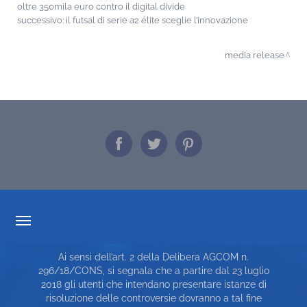
oltre 350mila euro contro il digital divide
successivo:
il futsal di serie a2 élite sceglie l’innovazione
media release
TRASPARENZA TARIFFARIA
Ai sensi dell’art. 2 della Delibera AGCOM n.
CARTA DEI SERVIZI
296/18/CONS, si segnala che a partire dal 23 luglio
2018 gli utenti che intendano presentare istanze di
TOP RICERCHE
risoluzione delle controversie dovranno a tal fine