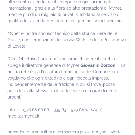
oltre cento aziende locali competono già sui mercati
internazionali grazie alla fibra ad alte prestazioni di Mynet,
mentre più di un migliaio di privati si affidano al servizio di
qualità dell’azienda per streaming, gaming, smart working.
Mynet è inoltre sponsor tecnico della storica Fiera delle
Grazie, con l'erogazione dei servizi Wi-Fi, e della Polisportiva
di Levata.
“Con 'Obiettivo Curtatone' vogliamo chiudere il cerchio -
Giovanni Zorzoni
spiega il direttore generale di Mynet
- La
nostra rete è già l'ossatura tecnologica del Comune; ora
vogliamo che ogni cittadino e ogni piccola impresa,
indipendentemente dalla frazione in cui si trova, possa
accedere alla stessa qualità di servizio dei grandi centri
urbani.”
Info: T. 0376 68 66 66 – 335 631 1579 (WhatsApp) -
media@mynet.it
precedente:
la vera fibra ottica sbarca a pozzolo: mynet investe