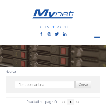
DE
EN
IT
RU
ZH
VERIFICA COPERTURA
AZIENDA
RETE
ricerca
SERVIZI
MYNET
CASE HISTORY
COMUNICAZIONE
Risultati: 1 - pag 1/1
<<
1
>>
CONTATTI