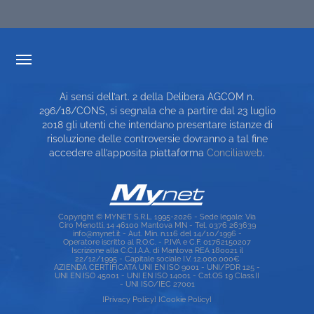
TRASPARENZA TARIFFARIA
Ai sensi dell’art. 2 della Delibera AGCOM n.
CARTA DEI SERVIZI
296/18/CONS, si segnala che a partire dal 23 luglio
2018 gli utenti che intendano presentare istanze di
TOP RICERCHE
risoluzione delle controversie dovranno a tal fine
accedere all’apposita piattaforma
Conciliaweb
.
SITE MAP
Copyright © MYNET S.R.L. 1995-2026 - Sede legale: Via
Ciro Menotti, 14 46100 Mantova MN - Tel. 0376 263639
info@mynet.it - Aut. Min. n.116 del 14/10/1996 -
Operatore iscritto al R.O.C. - P.IVA e C.F. 01762150207
Iscrizione alla C.C.I.A.A. di Mantova REA 180021 il
22/12/1995 - Capitale sociale I.V. 12.000.000€
AZIENDA CERTIFICATA UNI EN ISO 9001 - UNI/PDR 125 -
UNI EN ISO 45001 - UNI EN ISO 14001 - Cat.OS 19 Class.II
- UNI ISO/IEC 27001
[Privacy Policy]
[Cookie Policy]