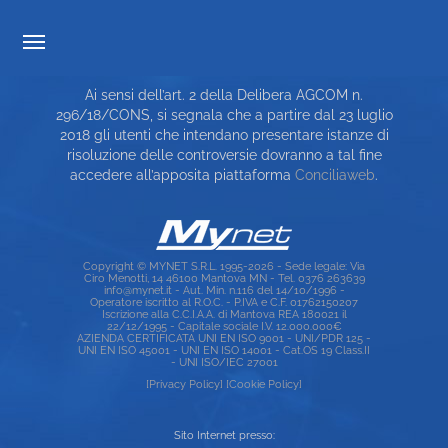
TRASPARENZA TARIFFARIA
Ai sensi dell’art. 2 della Delibera AGCOM n.
CARTA DEI SERVIZI
296/18/CONS, si segnala che a partire dal 23 luglio
2018 gli utenti che intendano presentare istanze di
TOP RICERCHE
risoluzione delle controversie dovranno a tal fine
accedere all’apposita piattaforma
Conciliaweb
.
SITE MAP
Copyright © MYNET S.R.L. 1995-2026 - Sede legale: Via
Ciro Menotti, 14 46100 Mantova MN - Tel. 0376 263639
info@mynet.it - Aut. Min. n.116 del 14/10/1996 -
Operatore iscritto al R.O.C. - P.IVA e C.F. 01762150207
Iscrizione alla C.C.I.A.A. di Mantova REA 180021 il
22/12/1995 - Capitale sociale I.V. 12.000.000€
AZIENDA CERTIFICATA UNI EN ISO 9001 - UNI/PDR 125 -
UNI EN ISO 45001 - UNI EN ISO 14001 - Cat.OS 19 Class.II
- UNI ISO/IEC 27001
[Privacy Policy]
[Cookie Policy]
Sito Internet presso: