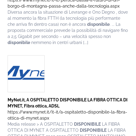
https://www.mynet.it/it-it/pertica-bassa-il-futuro-di-un-
borgo-di-montagna-passa-anche-dalla-tecnologia.aspx
Diversa ancora la situazione di Levrange e Ono Degno , dove
al momento la fibra FTTH (la tecnologia più performante
che arriva fin dentro casa) non è ancora
disponibile
. ... La
proposta commerciale prevede la possibilità di navigare fino
a 2,5 Gigabit per secondo – una velocità spesso non
disponibile
nemmeno in centri urbani [...]
MyNet.it, A OSPITALETTO
DISPONIBILE
LA FIBRA OTTICA DI
MYNET, Fibra ottica, ADSL
https://www.mynet.it/it-it/a-ospitaletto-disponibile-la-fibra-
ottica-di-mynet.aspx
Media release > A OSPITALETTO
DISPONIBILE
LA FIBRA
OTTICA DI MYNET A OSPITALETTO
DISPONIBILE
LA FIBRA