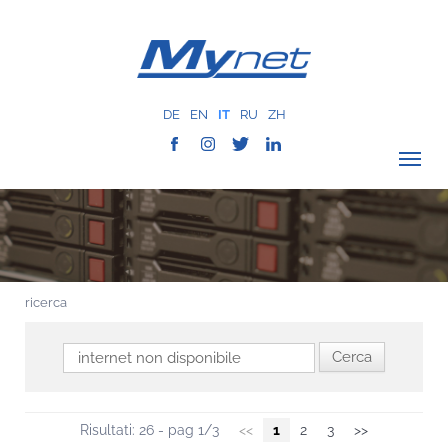
DE
EN
IT
RU
ZH
VERIFICA COPERTURA
AZIENDA
RETE
ricerca
SERVIZI
MYNET
CASE HISTORY
COMUNICAZIONE
Risultati: 26 - pag 1/3
<<
1
2
3
>>
CONTATTI