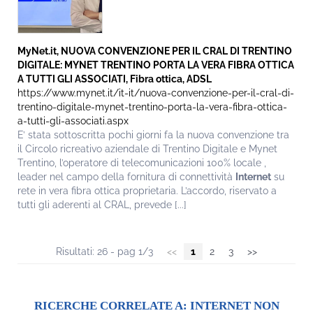
MyNet.it, NUOVA CONVENZIONE PER IL CRAL DI TRENTINO
DIGITALE: MYNET TRENTINO PORTA LA VERA FIBRA OTTICA
A TUTTI GLI ASSOCIATI, Fibra ottica, ADSL
https://www.mynet.it/it-it/nuova-convenzione-per-il-cral-di-
trentino-digitale-mynet-trentino-porta-la-vera-fibra-ottica-
a-tutti-gli-associati.aspx
E’ stata sottoscritta pochi giorni fa la nuova convenzione tra
il Circolo ricreativo aziendale di Trentino Digitale e Mynet
Trentino, l’operatore di telecomunicazioni 100% locale ,
leader nel campo della fornitura di connettività
Internet
su
rete in vera fibra ottica proprietaria. L’accordo, riservato a
tutti gli aderenti al CRAL, prevede [...]
Risultati: 26 - pag 1/3
<<
1
2
3
>>
RICERCHE CORRELATE A:
INTERNET NON