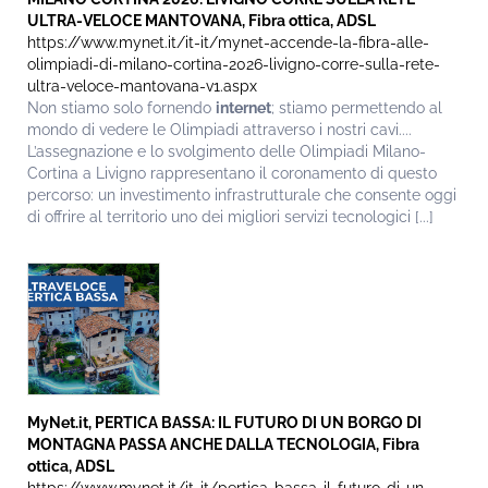
ULTRA-VELOCE MANTOVANA, Fibra ottica, ADSL
https://www.mynet.it/it-it/mynet-accende-la-fibra-alle-
olimpiadi-di-milano-cortina-2026-livigno-corre-sulla-rete-
ultra-veloce-mantovana-v1.aspx
Non stiamo solo fornendo
internet
; stiamo permettendo al
mondo di vedere le Olimpiadi attraverso i nostri cavi....
L’assegnazione e lo svolgimento delle Olimpiadi Milano-
Cortina a Livigno rappresentano il coronamento di questo
percorso: un investimento infrastrutturale che consente oggi
di offrire al territorio uno dei migliori servizi tecnologici [...]
MyNet.it, PERTICA BASSA: IL FUTURO DI UN BORGO DI
MONTAGNA PASSA ANCHE DALLA TECNOLOGIA, Fibra
ottica, ADSL