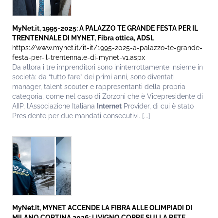
MyNet.it, 1995-2025: A PALAZZO TE GRANDE FESTA PER IL
TRENTENNALE DI MYNET, Fibra ottica, ADSL
https://www.mynet.it/it-it/1995-2025-a-palazzo-te-grande-
festa-per-il-trentennale-di-mynet-v1.aspx
Da allora i tre imprenditori sono ininterrottamente insieme in
società: da “tutto fare” dei primi anni, sono diventati
manager, talent scouter e rappresentanti della propria
categoria, come nel caso di Zorzoni che è Vicepresidente di
AIIP, l’Associazione Italiana
Internet
Provider, di cui è stato
Presidente per due mandati consecutivi. [...]
MyNet.it, MYNET ACCENDE LA FIBRA ALLE OLIMPIADI DI
MILANO CORTINA 2026: LIVIGNO CORRE SULLA RETE