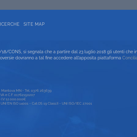
RICERCHE
SITE MAP
6/18/CONS, si segnala che a partire dal 23 luglio 2018 gli utenti che i
oversie dovranno a tal fine accedere all’apposita piattaforma
Concil
00 Mantova MN - Tel. 0376 263639
P.IVA e C.F. 01762150207
e I.V. 12.000.000€
NI EN ISO 14001 - Cat.OS 19 Class.II - UNI ISO/IEC 27001