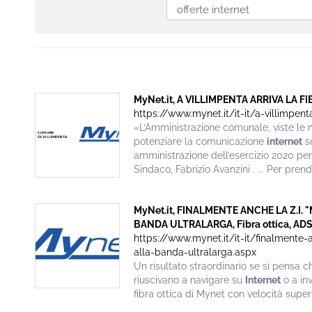
MyNet.it, A VILLIMPENTA ARRIVA LA FI
https://www.mynet.it/it-it/a-villimpent
«L’Amministrazione comunale, viste le mo
potenziare la comunicazione
internet
su
amministrazione dell’esercizio 2020 per 
Sindaco, Fabrizio Avanzini . ... Per prende
MyNet.it, FINALMENTE ANCHE LA Z.I
BANDA ULTRALARGA, Fibra ottica, AD
https://www.mynet.it/it-it/finalmente
alla-banda-ultralarga.aspx
Un risultato straordinario se si pensa 
riuscivano a navigare su
Internet
o a inv
fibra ottica di Mynet con velocità super