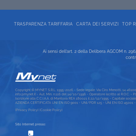
TRASPARENZA TARIFFARIA
CARTA DEI SERVIZI
TOP 
Ai sensi dell’art. 2 della Delibera AGCOM n. 29
contr
Copyright © MYNET S.R.L. 1995-2026 - Sede legale: Via Ciro Menotti, 14 461
info@mynet.it - Aut. Min. n.116 del 14/10/1996 - Operatore iscritto al R.O.C. - 
Iscrizione alla C.C.I.A.A. di Mantova REA 180021 il 22/12/1995 - Capitale social
AZIENDA CERTIFICATA UNI EN ISO 9001 - UNI/PDR 125 - UNI EN ISO 45001 - U
[Privacy Policy]
[Cookie Policy]
Sito Internet presso: