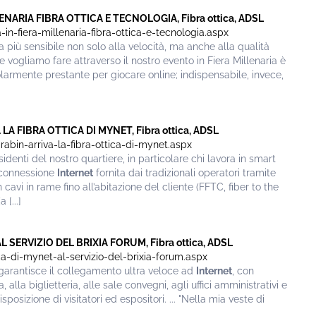
ENARIA FIBRA OTTICA E TECNOLOGIA, Fibra ottica, ADSL
in-fiera-millenaria-fibra-ottica-e-tecnologia.aspx
ra più sensibile non solo alla velocità, ma anche alla qualità
che vogliamo fare attraverso il nostro evento in Fiera Millenaria è
larmente prestante per giocare online; indispensabile, invece,
LA FIBRA OTTICA DI MYNET, Fibra ottica, ADSL
-rabin-arriva-la-fibra-ottica-di-mynet.aspx
identi del nostro quartiere, in particolare chi lavora in smart
 connessione
Internet
fornita dai tradizionali operatori tramite
 cavi in rame fino all’abitazione del cliente (FFTC, fiber to the
[...]
L SERVIZIO DEL BRIXIA FORUM, Fibra ottica, ADSL
ica-di-mynet-al-servizio-del-brixia-forum.aspx
 garantisce il collegamento ultra veloce ad
Internet
, con
, alla biglietteria, alle sale convegni, agli uffici amministrativi e
isposizione di visitatori ed espositori. ... "Nella mia veste di