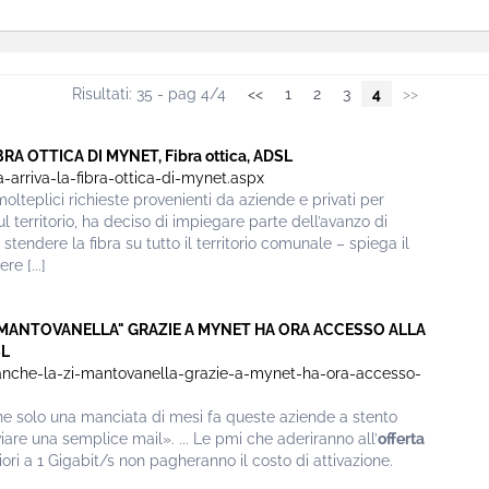
Risultati: 35 - pag 4/4
<<
1
2
3
4
>>
BRA OTTICA DI MYNET, Fibra ottica, ADSL
a-arriva-la-fibra-ottica-di-mynet.aspx
lteplici richieste provenienti da aziende e privati per
l territorio, ha deciso di impiegare parte dell’avanzo di
stendere la fibra su tutto il territorio comunale – spiega il
re [...]
. "MANTOVANELLA" GRAZIE A MYNET HA ORA ACCESSO ALLA
SL
-anche-la-zi-mantovanella-grazie-a-mynet-ha-ora-accesso-
che solo una manciata di mesi fa queste aziende a stento
iare una semplice mail». ... Le pmi che aderiranno all’
offerta
iori a 1 Gigabit/s non pagheranno il costo di attivazione.