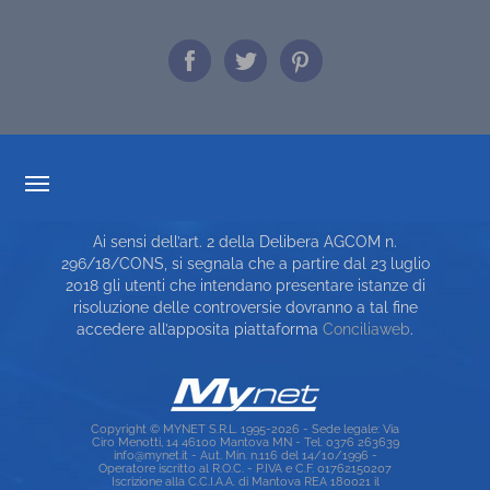
TRASPARENZA TARIFFARIA
Ai sensi dell’art. 2 della Delibera AGCOM n.
CARTA DEI SERVIZI
296/18/CONS, si segnala che a partire dal 23 luglio
2018 gli utenti che intendano presentare istanze di
TOP RICERCHE
risoluzione delle controversie dovranno a tal fine
accedere all’apposita piattaforma
Conciliaweb
.
SITE MAP
Copyright © MYNET S.R.L. 1995-2026 - Sede legale: Via
Ciro Menotti, 14 46100 Mantova MN - Tel. 0376 263639
info@mynet.it - Aut. Min. n.116 del 14/10/1996 -
Operatore iscritto al R.O.C. - P.IVA e C.F. 01762150207
Iscrizione alla C.C.I.A.A. di Mantova REA 180021 il