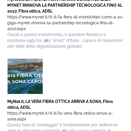
MYNET RINNOVA LA PARTNERSHIP TECNOLOGICA FINO AL
2027, Fibra ottica, ADSL
https://www.mynet.it/it-it/la-fiera-di-montichiari-corre-a-10-
giga-mynet-rinnova-la-partnership-tecnologica-fino-al-
2027.aspx
Grazie a questo investimento, il quartiere fieristico si
posiziona oggi tra i
pi
ù "smart" d’Italia , capace di rispondere
alle sfide della digitalizzazione globale.
MyNet.it, LA VERA FIBRA OTTICA ARRIVA A SONA, Fibra
ottica, ADSL
https://www.mynet.it/it-it/la-vera-fibra-ottica-arriva-a-
sona.aspx
Questa fase di "sondaggio" è fondamentale per definire le
aree di intervento prioritario:
pi
ù alta sarà la densità di