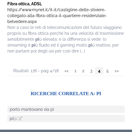
Fibra ottica, ADSL
https://www.mynet.it/it-it/castigline-delle-stiviere-
collegato-alla-fibra-ottica-il-quartiere-residenziale-
belvedere.aspx
Non a caso le reti di telecomunicazioni del futuro viaggiano
proprio su fibra ottica perché ha una velocità di trasmissione
sensibilmente
pi
ù elevata; e la differenza si vede: lo
streaming è
pi
ù fluido ed il gaming molto
pi
ù reattivo, per
non parlare poi degli usi per così dire [...]
Risultati: 176 - pag 4/18
<<
1
2
3
4
5
>>
RICERCHE CORRELATE A:
PI
porto mantovano via pi
pi),)..'.),"