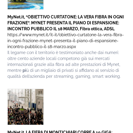
MyNet.it, “OBIETTIVO CURTATONE: LA VERA FIBRA IN OGNI
FRAZIONE”. MYNET PRESENTA IL PIANO DI ESPANSIONE:
INCONTRO PUBBLICO IL 18 MARZO, Fibra ottica, ADSL
https://www.mynet.it/it-it/obiettivo-curtatone-la-vera-fibra-
in-ogni-frazione-mynet-presenta-il-piano-di-espansione-
incontro-pubblico-il-18-marzo.aspx
Il legame con il territorio è testimoniato anche dai numeri:
oltre cento aziende locali competono già sui mercati
internazionali grazie alla fibra ad alte prestazioni di Mynet,
mentre
pi
ù di un migliaio di privati si affidano al servizio di
qualità dell’azienda per streaming, gaming, smart working.
MyNet.it, LA FIERA DI MONTICHIARI CORRE A 10 GIGA: