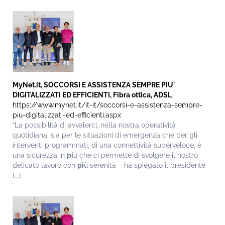
MyNet.it, SOCCORSI E ASSISTENZA SEMPRE PIU'
DIGITALIZZATI ED EFFICIENTI, Fibra ottica, ADSL
https://www.mynet.it/it-it/soccorsi-e-assistenza-sempre-
piu-digitalizzati-ed-efficienti.aspx
“La possibilità di avvalerci, nella nostra operatività
quotidiana, sia per le situazioni di emergenza che per gli
interventi programmati, di una connettività superveloce, è
una sicurezza in
pi
ù che ci permette di svolgere il nostro
delicato lavoro con
pi
ù serenità – ha spiegato il presidente
[...]