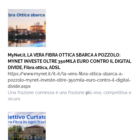
MyNet.it, LA VERA FIBRA OTTICA SBARCA A POZZOLO:
MYNET INVESTE OLTRE 350MILA EURO CONTRO IL DIGITAL
DIVIDE, Fibra ottica, ADSL
https://www.mynet.it/it-it/la-vera-fibra-ottica-sbarca-a-
pozzolo-mynet-investe-oltre-350mila-euro-contro-il-digital-
divide.aspx
Una frazione connessa è una frazione
pi
ù viva, competitiva e
sicura.