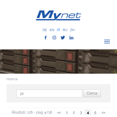
DE
EN
IT
RU
ZH
VERIFICA COPERTURA
AZIENDA
RETE
ricerca
SERVIZI
MYNET
CASE HISTORY
COMUNICAZIONE
Risultati: 176 - pag 4/18
<<
1
2
3
4
5
>>
CONTATTI